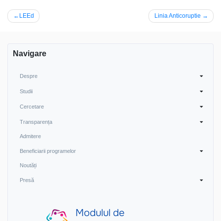
Navigare
LEEd
Linia Anticoruptie
în
articole
Navigare
Despre
Studii
Cercetare
Transparența
Admitere
Beneficiarii programelor
Noutăți
Presă