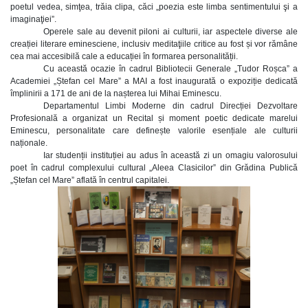
poetul vedea, simţea, trăia clipa, căci „poezia este limba sentimentului şi a
imaginaţiei”.
Operele sale au devenit piloni ai culturii, iar aspectele diverse ale
creației literare eminesciene, inclusiv meditaţiile critice au fost și vor rămâne
cea mai accesibilă cale a educației în formarea personalității.
Cu această ocazie în cadrul Bibliotecii Generale „Tudor Roșca” a
Academiei „Ștefan cel Mare” a MAI a fost inaugurată o expoziție dedicată
împlinirii a 171 de ani de la nașterea lui Mihai Eminescu.
Departamentul Limbi Moderne din cadrul Direcției Dezvoltare
Profesională a organizat un Recital și moment poetic dedicate marelui
Eminescu, personalitate care definește valorile esențiale ale culturii
naționale.
Iar studenții instituției au adus în această zi un omagiu valorosului
poet în cadrul complexului cultural „Aleea Clasicilor” din Grădina Publică
„Ștefan cel Mare” aflată în centrul capitalei.