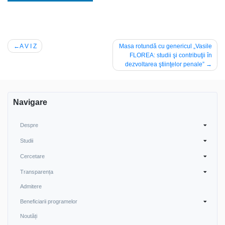
Post
A V I Z
Masa rotundă cu genericul „Vasile
FLOREA: studii şi contribuţii în
navigation
dezvoltarea ştiinţelor penale”
Navigare
Despre
Studii
Cercetare
Transparența
Admitere
Beneficiarii programelor
Noutăți