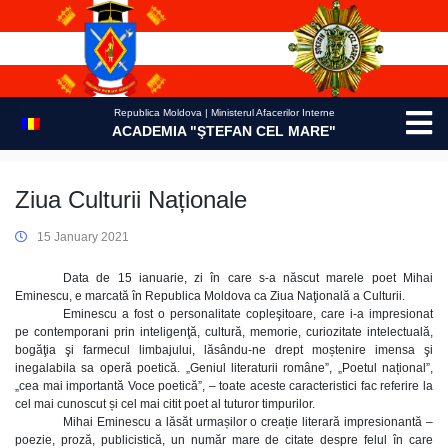
Skip
to
content
Republica Moldova | Ministerul Afacerilor Interne
ACADEMIA "ŞTEFAN CEL MARE"
Ziua Culturii Naționale
15 January 2021
Data de 15 ianuarie, zi în care s-a născut marele poet Mihai
Eminescu, e marcată în Republica Moldova ca Ziua Naţională a Culturii.
Eminescu a fost o personalitate copleşitoare, care i-a impresionat
pe contemporani prin inteligenţă, cultură, memorie, curiozitate intelectuală,
bogăţia şi farmecul limbajului, lăsându-ne drept moștenire imensa şi
inegalabila sa operă poetică. „Geniul literaturii române”, „Poetul național”,
„cea mai importantă Voce poetică”, – toate aceste caracteristici fac referire la
cel mai cunoscut și cel mai citit poet al tuturor timpurilor.
Mihai Eminescu a lăsăt urmașilor o creație literară impresionantă –
poezie, proză, publicistică, un număr mare de citate despre felul în care