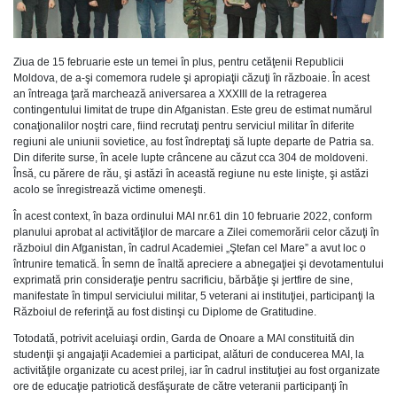
Ziua de 15 februarie este un temei în plus, pentru cetăţenii Republicii
Moldova, de a-şi comemora rudele şi apropiaţii căzuţi în războaie. În acest
an întreaga ţară marchează aniversarea a XXXIII de la retragerea
contingentului limitat de trupe din Afganistan. Este greu de estimat numărul
conaţionalilor noştri care, fiind recrutaţi pentru serviciul militar în diferite
regiuni ale uniunii sovietice, au fost îndreptaţi să lupte departe de Patria sa.
Din diferite surse, în acele lupte crâncene au căzut cca 304 de moldoveni.
Însă, cu părere de rău, şi astăzi în această regiune nu este linişte, şi astăzi
acolo se înregistrează victime omeneşti.
În acest context, în baza ordinului MAI nr.61 din 10 februarie 2022, conform
planului aprobat al activităţilor de marcare a Zilei comemorării celor căzuţi în
războiul din Afganistan, în cadrul Academiei „Ştefan cel Mare” a avut loc o
întrunire tematică. În semn de înaltă apreciere a abnegaţiei şi devotamentului
exprimată prin consideraţie pentru sacrificiu, bărbăţie şi jertfire de sine,
manifestate în timpul serviciului militar, 5 veterani ai instituţiei, participanţi la
Războiul de referinţă au fost distinşi cu Diplome de Gratitudine.
Totodată, potrivit aceluiaşi ordin, Garda de Onoare a MAI constituită din
studenţii şi angajaţii Academiei a participat, alături de conducerea MAI, la
activităţile organizate cu acest prilej, iar în cadrul instituţiei au fost organizate
ore de educaţie patriotică desfăşurate de către veteranii participanţi în