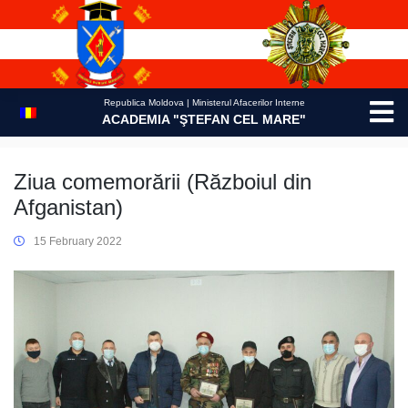
Skip
to
content
Republica Moldova | Ministerul Afacerilor Interne
ACADEMIA "ŞTEFAN CEL MARE"
Ziua comemorării (Războiul din
Afganistan)
15 February 2022