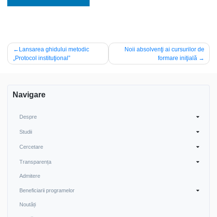
Post
Lansarea ghidului metodic
Noii absolvenţi ai cursurilor de
„Protocol instituţional”
formare iniţială
navigation
Navigare
Despre
Studii
Cercetare
Transparența
Admitere
Beneficiarii programelor
Noutăți