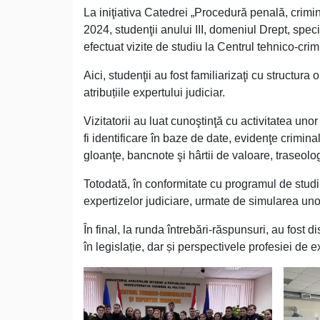
La iniţiativa Catedrei „Procedură penală, crimin
2024, studenţii anului III, domeniul Drept, spec
efectuat vizite de studiu la Centrul tehnico-crimi
Aici, studenţii au fost familiarizaţi cu structura 
atribuțiile expertului judiciar.
Vizitatorii au luat cunoştinţă cu activitatea uno
fi identificare în baze de date, evidenţe crimina
gloanţe, bancnote şi hârtii de valoare, traseolog
Totodată, în conformitate cu programul de studiu
expertizelor judiciare, urmate de simularea unor e
În final, la runda întrebări-răspunsuri, au fost 
în legislație, dar și perspectivele profesiei de e