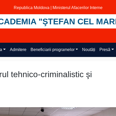
Republica Moldova | Ministerul Afacerilor Interne
CADEMIA "ŞTEFAN CEL MAR
ța
Admitere
Beneficiarii programelor
Noutăți
Presă
ul tehnico-criminalistic şi