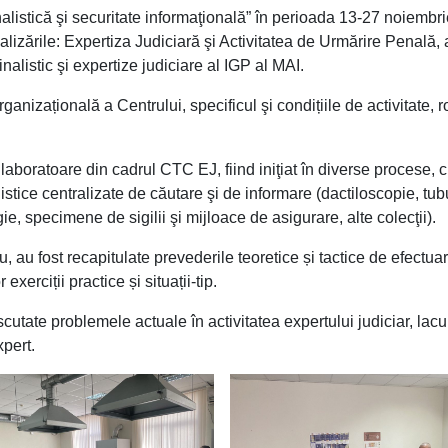
alistică şi securitate informaţională” în perioada 13-27 noiembr
ializările: Expertiza Judiciară şi Activitatea de Urmărire Penală,
nalistic şi expertize judiciare al IGP al MAI.
organizațională a Centrului, specificul şi condițiile de activitate, ro
r laboratoare din cadrul CTC EJ, fiind iniţiat în diverse procese, 
listice centralizate de căutare şi de informare (dactiloscopie, tubu
ie, specimene de sigilii şi mijloace de asigurare, alte colecţii).
, au fost recapitulate prevederile teoretice și tactice de efectua
xerciții practice și situații-tip.
discutate problemele actuale în activitatea expertului judiciar, lac
xpert.