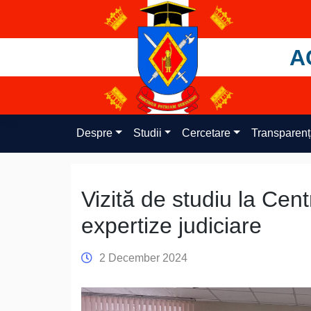
Skip
to
content
A
Despre
Studii
Cercetare
Transparen
Vizită de studiu la Centr
expertize judiciare
2 December 2024