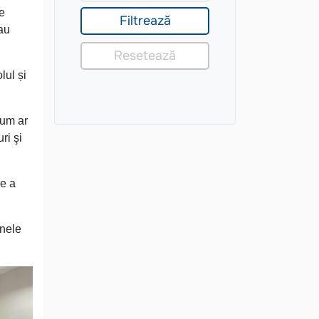
ie
 au
lul și
cum ar
ri şi
re a
unele