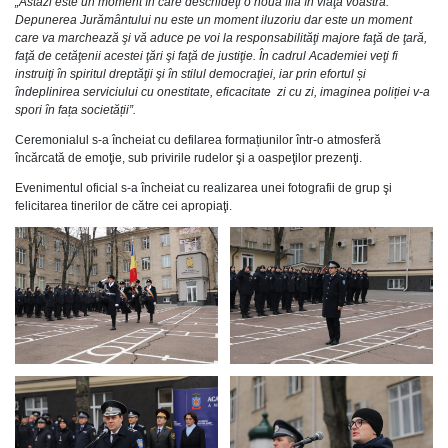
„Astăzi este un moment în care deschideţi o nouă filă în viaţa voastră.
Depunerea Jurământului nu este un moment iluzoriu dar este un moment
care va marchează şi vă aduce pe voi la responsabilităţi majore faţă de ţară,
faţă de cetăţenii acestei ţări şi faţă de justiţie. În cadrul Academiei veţi fi
instruiţi în spiritul dreptăţii şi în stilul democraţiei, iar prin efortul și
îndeplinirea serviciului cu onestitate, eficacitate zi cu zi, imaginea poliției v-a
spori în fața societății”.
Ceremonialul s-a încheiat cu defilarea formațiunilor într-o atmosferă
încărcată de emoţie, sub privirile rudelor şi a oaspeţilor prezenţi.
Evenimentul oficial s-a încheiat cu realizarea unei fotografii de grup şi
felicitarea tinerilor de către cei apropiaţi.