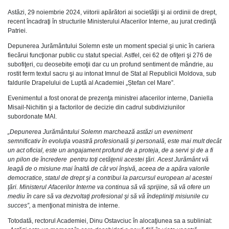
Astăzi, 29 noiembrie 2024, viitorii apărători ai societăţii şi ai ordinii de drept,
recent încadraţi în structurile Ministerului Afacerilor Interne, au jurat credinţă
Patriei.
Depunerea Jurământului Solemn este un moment special şi unic în cariera
fiecărui funcţionar public cu statut special. Astfel, cei 62 de ofiţeri şi 276 de
subofiţeri, cu deosebite emoţii dar cu un profund sentiment de mândrie, au
rostit ferm textul sacru şi au intonat Imnul de Stat al Republicii Moldova, sub
faldurile Drapelului de Luptă al Academiei „Ștefan cel Mare”.
Evenimentul a fost onorat de prezenţa ministrei afacerilor interne, Daniella
Misail-Nichitin şi a factorilor de decizie din cadrul subdiviziunilor
subordonate MAI.
„Depunerea Jurământului Solemn marchează astăzi un eveniment
semnificativ în evoluţia voastră profesională şi personală, este mai mult decât
un act oficial, este un angajament profund de a proteja, de a servi şi de a fi
un pilon de încredere pentru toţi cetăţenii acestei ţări. Acest Jurământ vă
leagă de o misiune mai înaltă de cât voi înşivă, aceea de a apăra valorile
democratice, statul de drept şi a contribui la parcursul european al acestei
ţări. Ministerul Afacerilor Interne va continua să vă sprijine, să vă ofere un
mediu în care să va dezvoltaţi profesional şi să vă îndepliniţi misiunile cu
succes”,
a menţionat ministra de interne.
Totodată, rectorul Academiei, Dinu Ostavciuc în alocaţiunea sa a subliniat: