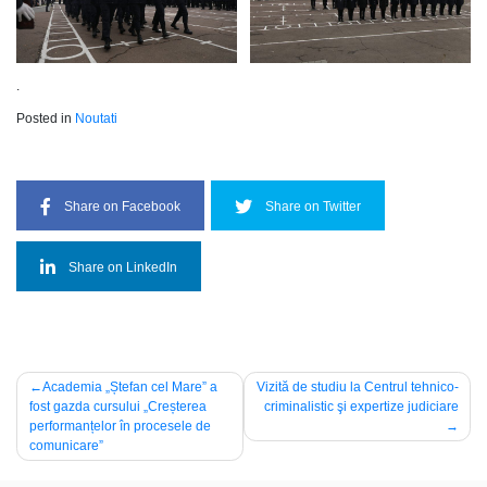
.
Posted in
Noutati
Share on Facebook
Share on Twitter
Share on LinkedIn
Post
Academia „Ștefan cel Mare” a
Vizită de studiu la Centrul tehnico-
fost gazda cursului „Creșterea
criminalistic şi expertize judiciare
navigation
performanțelor în procesele de
comunicare”