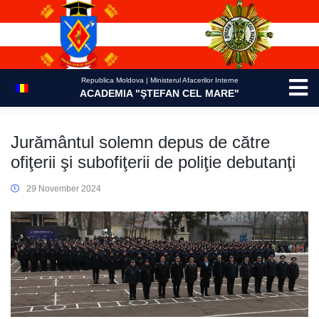
Skip
to
content
Republica Moldova | Ministerul Afacerilor Interne
ACADEMIA "ŞTEFAN CEL MARE"
Jurământul solemn depus de către
ofiţerii şi subofiţerii de poliţie debutanţi
29 November 2024