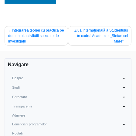
Post
Integrarea teoriei cu practica pe
Ziua Internaţională a Studentului
domeniul activităţii speciale de
în cadrul Academiei „Ștefan cel
navigation
investigaţii
Mare”
Navigare
Despre
Studii
Cercetare
Transparența
Admitere
Beneficiarii programelor
Noutăți