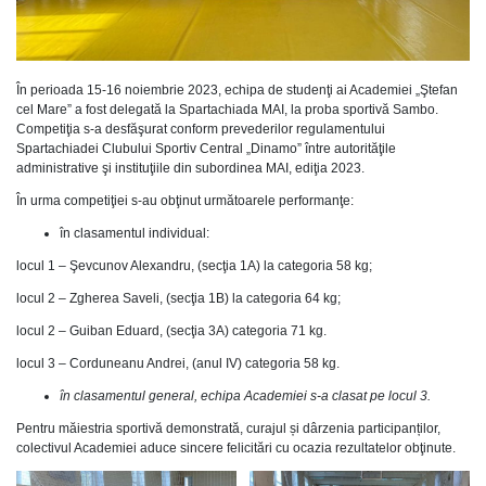
În perioada 15-16 noiembrie 2023, echipa de studenţi ai Academiei „Ştefan
cel Mare” a fost delegată la Spartachiada MAI, la proba sportivă Sambo.
Competiţia s-a desfăşurat conform prevederilor regulamentului
Spartachiadei Clubului Sportiv Central „Dinamo” între autorităţile
administrative şi instituţiile din subordinea MAI, ediţia 2023.
În urma competiţiei s-au obţinut următoarele performanţe:
în clasamentul individual:
locul 1 – Şevcunov Alexandru, (secţia 1A) la categoria 58 kg;
locul 2 – Zgherea Saveli, (secţia 1B) la categoria 64 kg;
locul 2 – Guiban Eduard, (secţia 3A) categoria 71 kg.
locul 3 – Corduneanu Andrei, (anul IV) categoria 58 kg.
în clasamentul general, echipa Academiei s-a clasat pe locul 3.
Pentru măiestria sportivă demonstrată, curajul și dârzenia participanților,
colectivul Academiei aduce sincere felicitări cu ocazia rezultatelor obţinute.