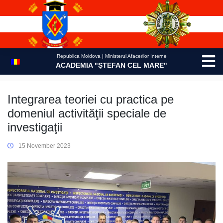
Skip
to
content
Republica Moldova | Ministerul Afacerilor Interne
ACADEMIA "ŞTEFAN CEL MARE"
Integrarea teoriei cu practica pe
domeniul activităţii speciale de
investigaţii
15 November 2023