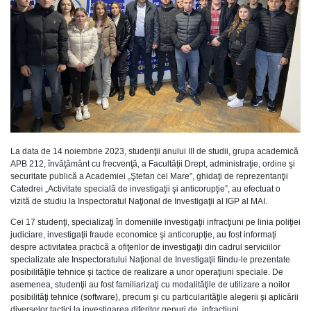
La data de 14 noiembrie 2023, studenţii anului III de studii, grupa academică
APB 212, învăţământ cu frecvenţă, a Facultăţii Drept, administraţie, ordine şi
securitate publică a Academiei „Ştefan cel Mare”, ghidaţi de reprezentanţii
Catedrei „Activitate specială de investigaţii şi anticorupţie”, au efectuat o
vizită de studiu la Inspectoratul Naţional de Investigaţii al IGP al MAI.
Cei 17 studenţi, specializaţi în domeniile investigaţii infracţiuni pe linia poliţiei
judiciare, investigaţii fraude economice şi anticorupţie, au fost informaţi
despre activitatea practică a ofiţerilor de investigaţii din cadrul serviciilor
specializate ale Inspectoratului Naţional de Investigaţii fiindu-le prezentate
posibilităţile tehnice şi tactice de realizare a unor operaţiuni speciale. De
asemenea, studenţii au fost familiarizaţi cu modalităţile de utilizare a noilor
posibilităţi tehnice (software), precum şi cu particularităţile alegerii şi aplicării
diverselor tactici la investigarea diferitor genuri de infracţiuni.