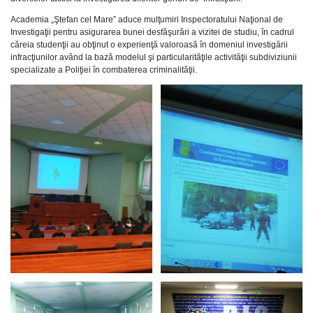
Academia „Ştefan cel Mare” aduce mulţumiri Inspectoratului Naţional de
Investigaţii pentru asigurarea bunei desfăşurări a vizitei de studiu, în cadrul
căreia studenţii au obţinut o experienţă valoroasă în domeniul investigării
infracţiunilor având la bază modelul şi particularităţile activităţii subdiviziunii
specializate a Poliţiei în combaterea criminalităţii.