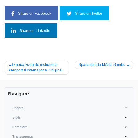
Share on Facebook
Share on Twitter
Share on LinkedIn
Post
O nouă vizită de instruire la
Spartachiada MAI la Sambo
Aeroportul Internaţional Chişinău
navigation
Navigare
Despre
Studii
Cercetare
Transparența