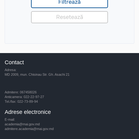
Contact
Adresa:
MD 2009, mun. Chisinau Str. Gh. Asachi 21
Admitere: 067458026
Anticamera: 022-22-97-27
Tel./fax: 022-73-89-94
Adrese electronice
E-mail:
academia@mai.gov.md
admitere.academia@mai.gov.md