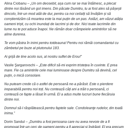
Alina Ciobanu
– „Un om deosebit, așa cum rar se mai întâlnesc, a plecat
dintre noi lăsând un gol imens. Din păcate Dumitru, tu ai fost ales să pășești
dincolo, într-un mod atât de dur, pentru ca noi ceilalți să învățăm și să
conștientizăm că moartea este la mai puțin de un pas. Astăzi, am văzut atâția
oameni triști, cu ochi inundați de lacrimi și de dor. Nici toate lacrimile din
lume nu te pot aduce înapoi. Ne rămân doar crâmpeiele amintirilor să ne
aline durerea.
Te vom păstra în inimi pentru totdeauna! Pentru noi rămâi comandantul cu
zâmbetul pe buze al plutonului 183.
Ai grijă de tine acolo sus, al nostru suflet de Erou!”
Vasile Şargarovschi – „
Este dificil să-mi exprim tristețea în cuvinte. E prea
mare. Fie ca amintirile cele mai luminoase despre Dumitru să devină, cel
puțin, o mică consolare.
Nu puteam crede că o astfel de persoană ne-a părăsit. Este o pierdere
ireparabilă pentru noi toți. Nu contează câți ani a trăit o persoană, ci
contează ce fapte a lăsat în urmă. El a adus multe lucruri bune fiecăruia
dintre noi.
Domnul să-l răsplătească pentru faptele sale. Condoleanţe rudelor, din toată
inima.”
Dorin Sandul – „
Dumitru a fost persoana care nu avea nevoie de a fi
promovat într-un cerc de oameni pentru a fi apreciat și îndrăgit. El era precum