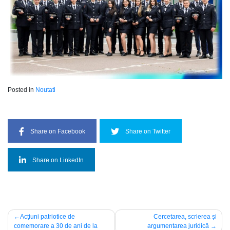
Posted in
Noutati
Share on Facebook
Share on Twitter
Share on LinkedIn
Post
Acțiuni patriotice de
Cercetarea, scrierea și
comemorare a 30 de ani de la
argumentarea juridică