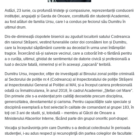
Astăzi, 23 iunie, cu profundă tristeţe şi compasiune, reprezentanții conducerii
instituției, angajații și Garda de Onoare, constituită din studenții Academiei,
au fost alături de familia Ursu, care l-a condus pe feciorul său Dumitru în
ultimul drum.
Dis-de-dimineață clopotele bisericii au zguduit locuitorii satului Codreanca
din raionul Strășeni, vestind funeraliile celor doi consăteni Ion și Dumitru,
care la începutul săptămânii curente au decedat în urma unei întâmplări
tragice. Încercând să-și salveze vecinul, care a coborât într-o fântână pentru
a o curăța, ultimul, ghidat de sentimentul de datorie civică și profesională a
luat o decizie fatală, nimerind și el în aceeași „capcană” teribilă.
Dumitru Ursu, inspector, ofițer de investigații al Biroului zonal poliție criminală
al Sectorului de poliție nr.4 (Codreanca) al Inspectoratului de poliție Strășeni
al Inspectoratului General al Poliției al MAI, și-a început cariera profesională
odată cu înmatricularea, în anul 2018, în cadrul Academiei „Ștefan cel Mare”.
Din primele zile s-a evidențiat prin calităţi deosebite precum disciplina,
generozitatea, devotamentul și carisma. Pentru capacitățile sale speciale și
disciplină exemplară a fost selectat în calitate de comandant al grupei 183, în
toţi cei 3 ani de studii, și, totodată – membru al Gărzii de Onoare a
Ministerului Afacerilor Interne, făcând parte din grupul onorific port-drapel.
Vocaţia și bunăvoința prin care Dumitru s-a dedicat colectivului în perioada
studenţiei, i-au adus respect şi recunoştinţă din partea colegilor de facultate: