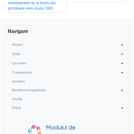
navigation
evenimentele de la Nistru din
primăvara-vara anului 1992
Navigare
Despre
Studii
Cercetare
Transparența
Admitere
Beneficiarii programelor
Noutăți
Presă