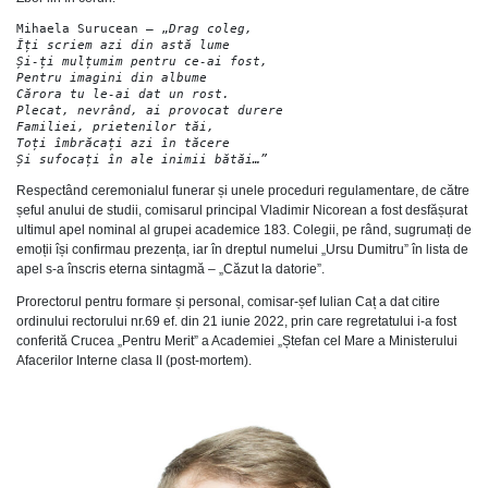
Mihaela Surucean – „
Drag coleg,
Îți scriem azi din astă lume
Și-ți mulțumim pentru ce-ai fost,
Pentru imagini din albume
Cărora tu le-ai dat un rost.
Plecat, nevrând, ai provocat durere
Familiei, prietenilor tăi,
Toți îmbrăcați azi în tăcere
Și sufocați în ale inimii bătăi…”
Respectând ceremonialul funerar și unele proceduri regulamentare, de către
șeful anului de studii, comisarul principal Vladimir Nicorean a fost desfășurat
ultimul apel nominal al grupei academice 183. Colegii, pe rând, sugrumați de
emoții își confirmau prezența, iar în dreptul numelui „Ursu Dumitru” în lista de
apel s-a înscris eterna sintagmă – „Căzut la datorie”.
Prorectorul pentru formare și personal, comisar-șef Iulian Caț a dat citire
ordinului rectorului nr.69 ef. din 21 iunie 2022, prin care regretatului i-a fost
conferită Crucea „Pentru Merit” a Academiei „Ștefan cel Mare a Ministerului
Afacerilor Interne clasa II (post-mortem).