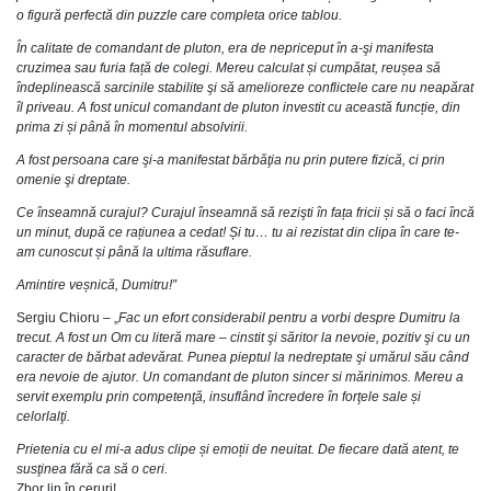
o figură perfectă din puzzle care completa orice tablou.
În calitate de comandant de pluton, era de nepriceput în a-şi manifesta
cruzimea sau furia față de colegi. Mereu calculat și cumpătat, reușea să
îndeplinească sarcinile stabilite şi să amelioreze conflictele care nu neapărat
îl priveau. A fost unicul comandant de pluton investit cu această funcție, din
prima zi și până în momentul absolvirii.
A fost persoana care şi-a manifestat bărbăţia nu prin putere fizică, ci prin
omenie şi dreptate.
Ce înseamnă curajul? Curajul înseamnă să rezişti în fața fricii și să o faci încă
un minut, după ce rațiunea a cedat! Și tu… tu ai rezistat din clipa în care te-
am cunoscut și până la ultima răsuflare.
Amintire veșnică, Dumitru!”
Sergiu Chioru – „
Fac un efort considerabil pentru a vorbi despre Dumitru la
trecut. A fost un Om cu literă mare – cinstit şi săritor la nevoie, pozitiv şi cu un
caracter de bărbat adevărat. Punea pieptul la nedreptate şi umărul său când
era nevoie de ajutor. Un comandant de pluton sincer si mărinimos. Mereu a
servit exemplu prin competenţă, insuflând încredere în forţele sale și
celorlalţi.
Prietenia cu el mi-a adus clipe și emoții de neuitat. De fiecare dată atent, te
susţinea fără ca să o ceri.
Zbor lin în ceruri!