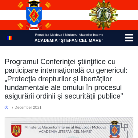
Skip
to
content
Republica Moldova | Ministerul Afacerilor Interne
ACADEMIA "ŞTEFAN CEL MARE"
Programul Conferinţei ştiinţifice cu
participare internaţională cu genericul:
„Protecţia drepturilor şi libertăţilor
fundamentale ale omului în procesul
asigurării ordinii şi securităţii publice”
7 December 2021