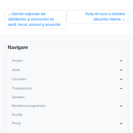
Post
Valorile naţionale ale
Vizita de lucru a ministrei
sărbătorilor şi obiceiurilor de
afacerilor interne
navigation
iarnă: trecut, prezent şi provocări
Navigare
Despre
Studii
Cercetare
Transparența
Admitere
Beneficiarii programelor
Noutăți
Presă