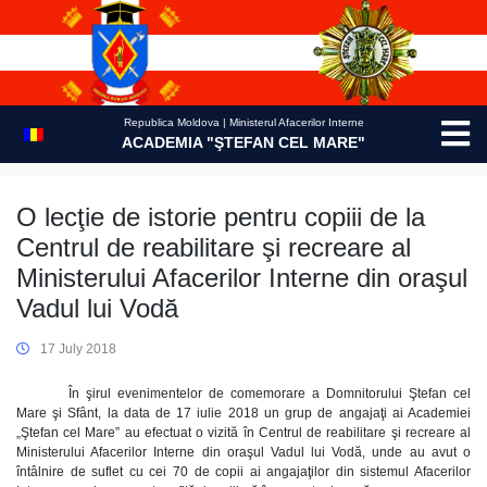
Skip
to
content
Republica Moldova | Ministerul Afacerilor Interne
ACADEMIA "ŞTEFAN CEL MARE"
O lecţie de istorie pentru copiii de la
Centrul de reabilitare şi recreare al
Ministerului Afacerilor Interne din oraşul
Vadul lui Vodă
17 July 2018
În şirul evenimentelor de comemorare a Domnitorului Ştefan cel
Mare şi Sfânt, la data de 17 iulie 2018 un grup de angajaţi ai Academiei
„Ştefan cel Mare” au efectuat o vizită în Centrul de reabilitare şi recreare al
Ministerului Afacerilor Interne din oraşul Vadul lui Vodă, unde au avut o
întâlnire de suflet cu cei 70 de copii ai angajaţilor din sistemul Afacerilor