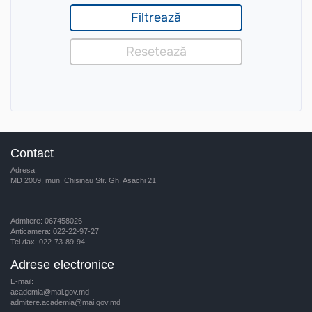
Contact
Adresa:
MD 2009, mun. Chisinau Str. Gh. Asachi 21
Admitere: 067458026
Anticamera: 022-22-97-27
Tel./fax: 022-73-89-94
Adrese electronice
E-mail:
academia@mai.gov.md
admitere.academia@mai.gov.md