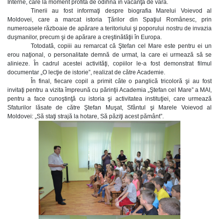
Interne, care la moment profită de odihnă în vacanţa de vară.
Tinerii au fost informaţi despre biografia Marelui Voievod al
Moldovei, care a marcat istoria Ţărilor din Spaţiul Românesc, prin
numeroasele războaie de apărare a teritoriului şi poporului nostru de invazia
duşmanilor, precum şi de apărare a creştinătăţii în Europa.
Totodată, copiii au remarcat că Ştefan cel Mare este pentru ei un
erou naţional, o personalitate demnă de urmat, la care ei urmează să se
alinieze. În cadrul acestei activităţi, copiilor le-a fost demonstrat filmul
documentar „O lecţie de istorie”, realizat de către Academie.
În final, fiecare copil a primit câte o panglică tricoloră şi au fost
invitaţi pentru a vizita împreună cu părinţii Academia „Ştefan cel Mare” a MAI,
pentru a face cunoştinţă cu istoria şi activitatea instituţiei, care urmează
Sfaturilor lăsate de către Ştefan Muşat, Sfântul şi Marele Voievod al
Moldovei: „Să staţi strajă la hotare, Să păziţi acest pământ”.