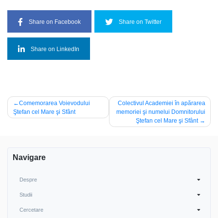
Share on Facebook
Share on Twitter
Share on LinkedIn
Post
Comemorarea Voievodului
Colectivul Academiei în apărarea
Ştefan cel Mare şi Sfânt
memoriei şi numelui Domnitorului
navigation
Ştefan cel Mare şi Sfânt
Navigare
Despre
Studii
Cercetare