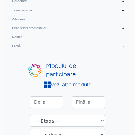
Cercetare
Transparența
Admitere
Beneficiarii programelor
Noutăți
Presă