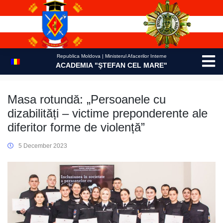
Skip
to
content
Republica Moldova | Ministerul Afacerilor Interne
ACADEMIA "ŞTEFAN CEL MARE"
Masa rotundă: „Persoanele cu
dizabilități – victime preponderente ale
diferitor forme de violență”
5 December 2023