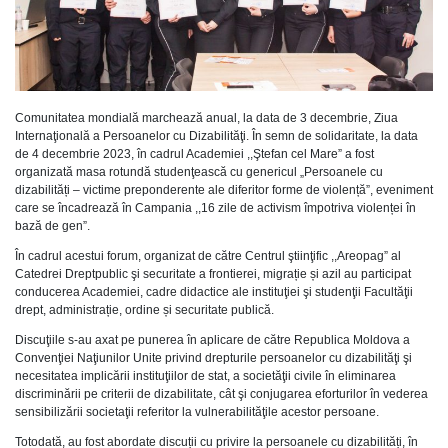
Comunitatea mondială marchează anual, la data de 3 decembrie, Ziua
Internaţională a Persoanelor cu Dizabilităţi. În semn de solidaritate, la data
de 4 decembrie 2023, în cadrul Academiei ,,Ştefan cel Mare” a fost
organizată masa rotundă studenţească cu genericul „Persoanele cu
dizabilități – victime preponderente ale diferitor forme de violență”, eveniment
care se încadrează în Campania ,,16 zile de activism împotriva violenței în
bază de gen”.
În cadrul acestui forum, organizat de către Centrul ştiinţific ,,Areopag” al
Catedrei Dreptpublic şi securitate a frontierei, migrație și azil au participat
conducerea Academiei, cadre didactice ale instituţiei şi studenţii Facultăţii
drept, administrație, ordine și securitate publică.
Discuţiile s-au axat pe punerea în aplicare de către Republica Moldova a
Convenţiei Naţiunilor Unite privind drepturile persoanelor cu dizabilităţi şi
necesitatea implicării instituţiilor de stat, a societăţii civile în eliminarea
discriminării pe criterii de dizabilitate, cât şi conjugarea eforturilor în vederea
sensibilizării societaţii referitor la vulnerabilităţile acestor persoane.
Totodată, au fost abordate discuții cu privire la persoanele cu dizabilități, în