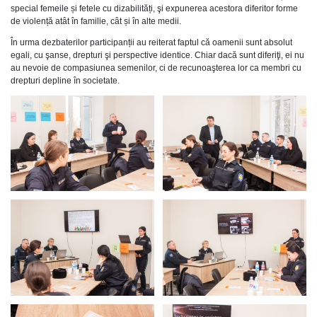
special femeile și fetele cu dizabilități, şi expunerea acestora diferitor forme
de violență atât în familie, cât și în alte medii.
În urma dezbaterilor participanții au reiterat faptul că oamenii sunt absolut
egali, cu şanse, drepturi şi perspective identice. Chiar dacă sunt diferiţi, ei nu
au nevoie de compasiunea semenilor, ci de recunoaşterea lor ca membri cu
drepturi depline în societate.