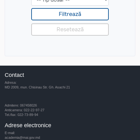
Contact
Adresa:
MD 2009, mun. Chisinau Str. Gh. Asachi 21
Admitere: 067458026
Anticamera: 022-22-97-27
Tel./fax: 022-73-89-94
Adrese electronice
E-mail:
academia@mai.gov.md