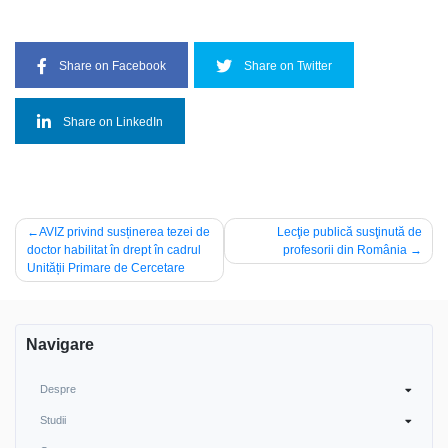
Share on Facebook
Share on Twitter
Share on LinkedIn
Post
AVIZ privind susținerea tezei de
Lecţie publică susţinută de
doctor habilitat în drept în cadrul
profesorii din România
navigation
Unității Primare de Cercetare
Navigare
Despre
Studii