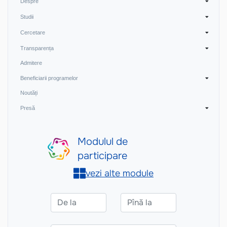
Despre
Studii
Cercetare
Transparența
Admitere
Beneficiarii programelor
Noutăți
Presă