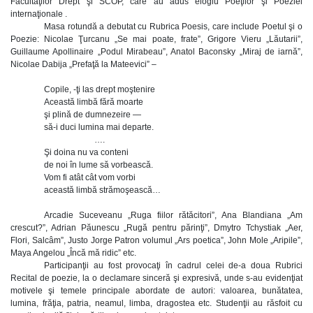
Facultăţilor Drept şi SCOP, care au adus elogiu Poeţilor şi Poeziei
internaţionale .
Masa rotundă a debutat cu Rubrica Poesis, care include Poetul şi o
Poezie: Nicolae Ţurcanu „Se mai poate, frate”, Grigore Vieru „Lăutarii”,
Guillaume Apollinaire „Podul Mirabeau”, Anatol Baconsky „Miraj de iarnă”,
Nicolae Dabija „Prefaţă la Mateevici” –
Copile, -ţi las drept moştenire
Această limbă fără moarte
şi plină de dumnezeire —
să-i duci lumina mai departe.
….
Şi doina nu va conteni
de noi în lume să vorbească.
Vom fi atât cât vom vorbi
această limbă strămoşească…
Arcadie Suceveanu „Ruga fiilor rătăcitori”, Ana Blandiana „Am
crescut?”, Adrian Păunescu „Rugă pentru părinţi”, Dmytro Tchystiak „Aer,
Flori, Salcâm”, Justo Jorge Patron volumul „Ars poetica”, John Mole „Aripile”,
Maya Angelou „Încă mă ridic” etc.
Participanţii au fost provocaţi în cadrul celei de-a doua Rubrici
Recital de poezie, la o declamare sinceră şi expresivă, unde s-au evidenţiat
motivele şi temele principale abordate de autori: valoarea, bunătatea,
lumina, frăţia, patria, neamul, limba, dragostea etc. Studenţii au răsfoit cu