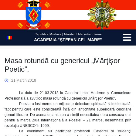
Skip
to
content
Republica Moldova | Ministerul Afacerilor Interne
ACADEMIA "ŞTEFAN CEL MARE"
Masa rotundă cu genericul „Mărţişor
Poetic”.
21 March 2018
La data de 21.03.2018 la Catedra Limbi Moderne şi Comunicare
Profesională a avut loc masa rotundă cu genericul „Mărţişor Poetic”.
Poezia a fost mereu un mijloc de delectare spirituală şi intelectuală,
fapt pentru care este considerată încă din antichitate superioară celorlalte
genuri literare. De aceea umanitatea a simţit necesitatea de a consacra o zi
pentru a marca Ziua Internaţională a Poeziei – 21 martie, desemnată prin
rezoluţia UNESCO în 1999.
La eveniment au participat profesorii Catedrei şi studenţii