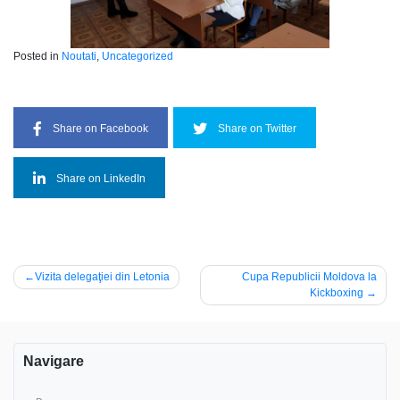
Posted in
Noutati
,
Uncategorized
Share on Facebook
Share on Twitter
Share on LinkedIn
Post
Vizita delegaţiei din Letonia
Cupa Republicii Moldova la
Kickboxing
navigation
Navigare