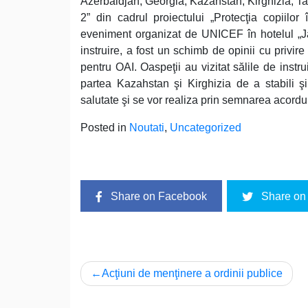
Azerbaidjan, Georgia, Kazahstan, Kirghizia, Tadj
2” din cadrul proiectului „Protecţia copiilor 
eveniment organizat de UNICEF în hotelul „Jaz
instruire, a fost un schimb de opinii cu privire
pentru OAI. Oaspeţii au vizitat sălile de instru
partea Kazahstan şi Kirghizia de a stabili şi 
salutate şi se vor realiza prin semnarea acorduril
Posted in
Noutati
,
Uncategorized
Share on Facebook
Share on 
Post
Acţiuni de menţinere a ordinii publice
navigation