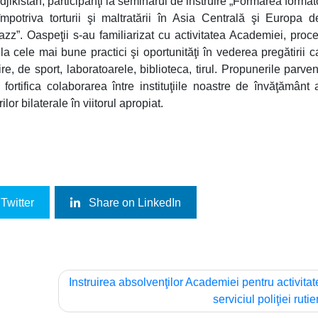
ikistan, participanţi la seminarul de instruire „Formarea formato
împotriva torturii şi maltratării în Asia Centrală şi Europa d
z”. Oaspeţii s-au familiarizat cu activitatea Academiei, proc
 la cele mai bune practici şi oportunităţi în vederea pregătirii c
ire, de sport, laboratoarele, biblioteca, tirul. Propunerile parven
fortifica colaborarea între instituţiile noastre de învăţământ 
or bilaterale în viitorul apropiat.
Twitter
Share on LinkedIn
Instruirea absolvenţilor Academiei pentru activitat
serviciul poliţiei rutie