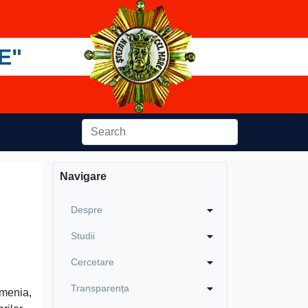
E"
Navigare
Despre
Studii
Cercetare
Transparența
menia,