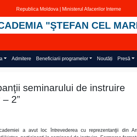
Republica Moldova | Ministerul Afacerilor Interne
CADEMIA "ŞTEFAN CEL MAR
ța
Admitere
Beneficiarii programelor
Noutăți
Presă
anţii seminarului de instruire
 – 2”
ademiei a avut loc întrevederea cu reprezentanţii din Ar