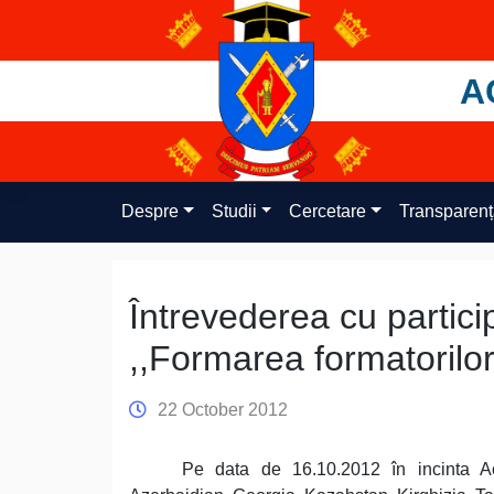
Skip
to
content
A
Despre
Studii
Cercetare
Transparen
Întrevederea cu particip
,,Formarea formatorilor
22 October 2012
Pe data de 16.10.2012 în incinta Ac