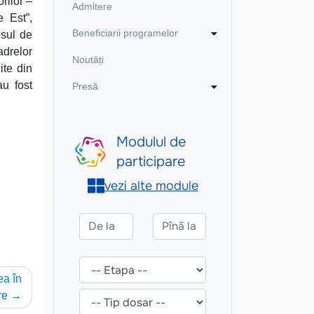
rilor –
Admitere
e Est”,
Beneficiarii programelor
esul de
adrelor
Noutăți
ite din
au fost
Presă
ea în
re