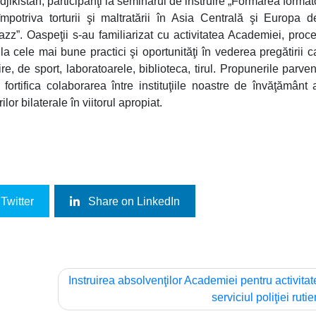
ikistan, participanţi la seminarul de instruire „Formarea formato
împotriva torturii şi maltratării în Asia Centrală şi Europa d
z”. Oaspeţii s-au familiarizat cu activitatea Academiei, proc
 la cele mai bune practici şi oportunităţi în vederea pregătirii c
ire, de sport, laboratoarele, biblioteca, tirul. Propunerile parven
fortifica colaborarea între instituţiile noastre de învăţământ 
or bilaterale în viitorul apropiat.
Twitter
Share on LinkedIn
Instruirea absolvenţilor Academiei pentru activitat
serviciul poliţiei rutie