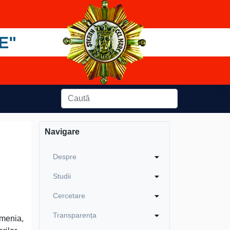
E"
Navigare
Despre
Studii
Cercetare
Transparența
menia,