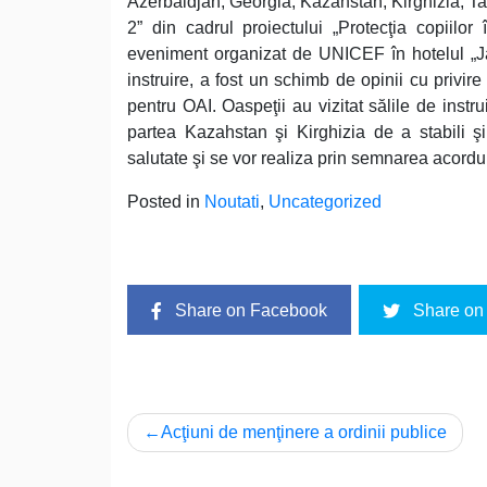
Azerbaidjan, Georgia, Kazahstan, Kirghizia, Tadj
2” din cadrul proiectului „Protecţia copiilor 
eveniment organizat de UNICEF în hotelul „Jaz
instruire, a fost un schimb de opinii cu privire
pentru OAI. Oaspeţii au vizitat sălile de instru
partea Kazahstan şi Kirghizia de a stabili şi 
salutate şi se vor realiza prin semnarea acorduril
Posted in
Noutati
,
Uncategorized
Share on Facebook
Share on 
Navigare
Acţiuni de menţinere a ordinii publice
în