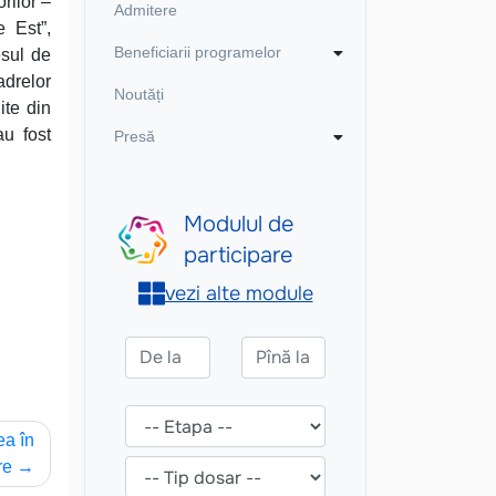
rilor –
Admitere
e Est”,
Beneficiarii programelor
esul de
adrelor
Noutăți
ite din
au fost
Presă
ea în
re