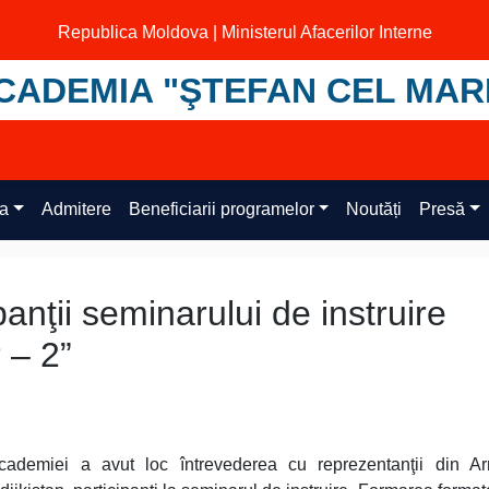
Republica Moldova | Ministerul Afacerilor Interne
CADEMIA "ŞTEFAN CEL MAR
ța
Admitere
Beneficiarii programelor
Noutăți
Presă
anţii seminarului de instruire
 – 2”
ademiei a avut loc întrevederea cu reprezentanţii din Ar