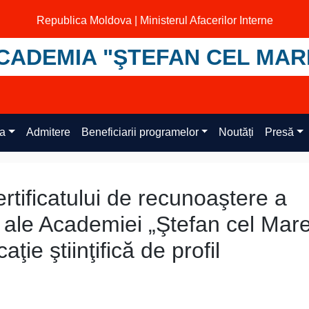
Republica Moldova | Ministerul Afacerilor Interne
CADEMIA "ŞTEFAN CEL MAR
ța
Admitere
Beneficiarii programelor
Noutăți
Presă
rtificatului de recunoaştere a
ce ale Academiei „Ştefan cel Mar
aţie ştiinţifică de profil