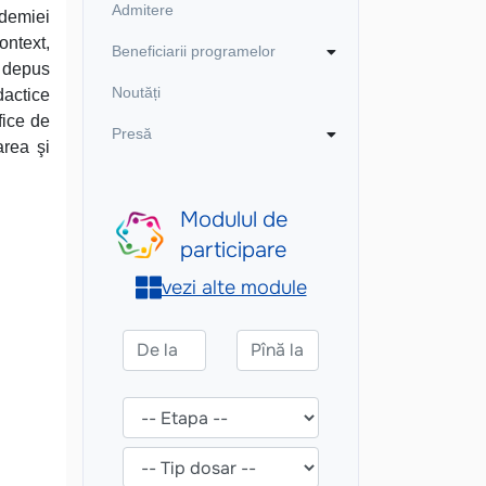
Admitere
ademiei
ontext,
Beneficiarii programelor
l depus
Noutăți
dactice
fice de
Presă
area şi