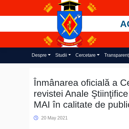
Skip
to
content
A
Despre
Studii
Cercetare
Transparen
Înmânarea oficială a Ce
revistei Anale Ştiinţifi
MAI în calitate de public
20 May 2021