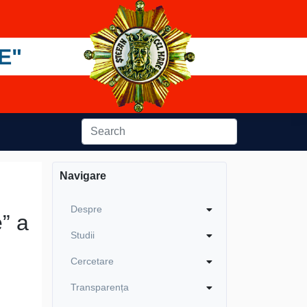
E"
Navigare
Despre
e” a
Studii
Cercetare
Transparența