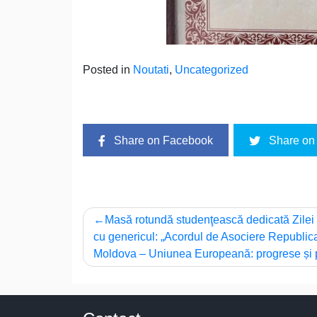
Posted in
Noutati
,
Uncategorized
Share on Facebook
Share on 
Post
Masă rotundă studenţească dedicată Zilei
cu genericul: „Acordul de Asociere Republic
navigation
Moldova – Uniunea Europeană: progrese și pr