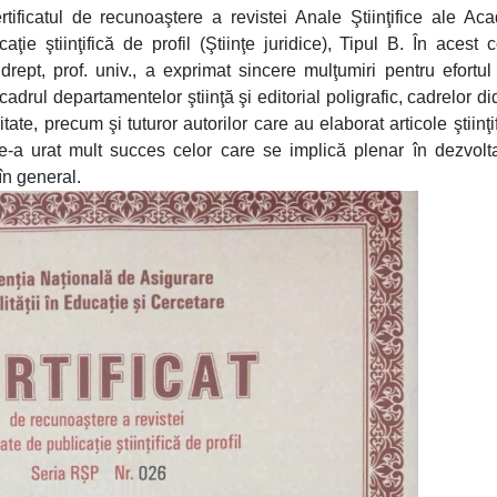
ificatul de recunoaştere a revistei Anale Ştiinţifice ale Ac
ie ştiinţifică de profil (Ştiinţe juridice), Tipul B. În acest c
în drept, prof. univ., a exprimat sincere mulţumiri pentru efortu
cadrul departamentelor ştiinţă şi editorial poligrafic, cadrelor di
itate, precum şi tuturor autorilor care au elaborat articole ştiinţi
 le-a urat mult succes celor care se implică plenar în dezvolt
în general.