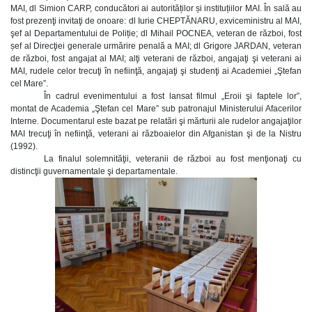
MAI, dl Simion CARP, conducători ai autorităților și instituțiilor MAI. În sală au
fost prezenţi invitaţi de onoare: dl Iurie CHEPTĂNARU, exviceministru al MAI,
şef al Departamentului de Poliție; dl Mihail POCNEA, veteran de război, fost
șef al Direcţiei generale urmărire penală a MAI; dl Grigore JARDAN, veteran
de război, fost angajat al MAI; alţi veterani de război, angajaţi şi veterani ai
MAI, rudele celor trecuţi în nefiinţă, angajaţi şi studenţi ai Academiei „Ştefan
cel Mare”.
În cadrul evenimentului a fost lansat filmul „Eroii şi faptele lor”,
montat de Academia „Ştefan cel Mare” sub patronajul Ministerului Afacerilor
Interne. Documentarul este bazat pe relatări şi mărturii ale rudelor angajaţilor
MAI trecuţi în nefiinţă, veterani ai războaielor din Afganistan şi de la Nistru
(1992).
La finalul solemnităţii, veteranii de război au fost menţionaţi cu
distincţii guvernamentale şi departamentale.