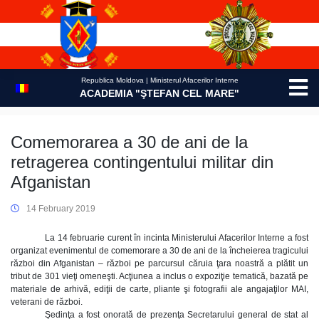
Skip
to
content
Republica Moldova | Ministerul Afacerilor Interne
ACADEMIA "ŞTEFAN CEL MARE"
Comemorarea a 30 de ani de la
retragerea contingentului militar din
Afganistan
14 February 2019
La 14 februarie curent în incinta Ministerului Afacerilor Interne a fost
organizat evenimentul de comemorare a 30 de ani de la încheierea tragicului
război din Afganistan – război pe parcursul căruia ţara noastră a plătit un
tribut de 301 vieţi omeneşti. Acţiunea a inclus o expoziţie tematică, bazată pe
materiale de arhivă, ediţii de carte, pliante şi fotografii ale angajaţilor MAI,
veterani de război.
Şedinţa a fost onorată de prezenţa Secretarului general de stat al