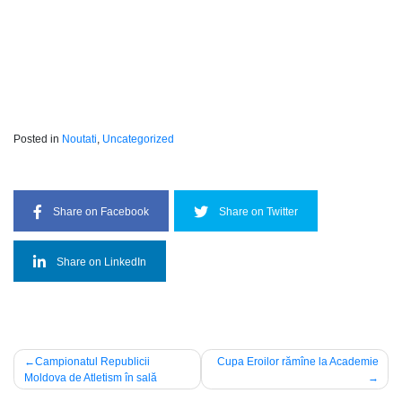
Posted in
Noutati
,
Uncategorized
Share on Facebook
Share on Twitter
Share on LinkedIn
Post
Campionatul Republicii
Cupa Eroilor rămîne la Academie
Moldova de Atletism în sală
navigation