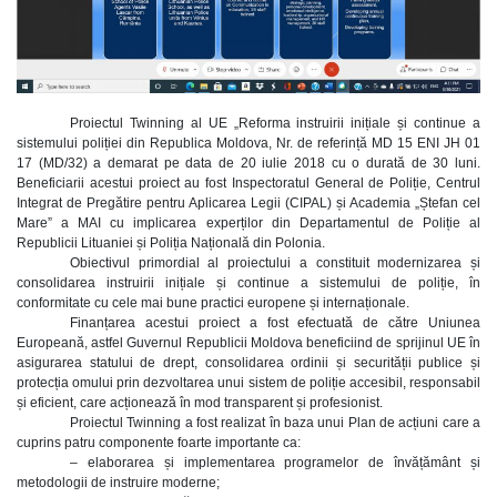
Proiectul Twinning al UE „Reforma instruirii inițiale și continue a
sistemului poliției din Republica Moldova, Nr. de referință MD 15 ENI JH 01
17 (MD/32) a demarat pe data de 20 iulie 2018 cu o durată de 30 luni.
Beneficiarii acestui proiect au fost Inspectoratul General de Poliție, Centrul
Integrat de Pregătire pentru Aplicarea Legii (CIPAL) și Academia „Ștefan cel
Mare” a MAI cu implicarea experților din Departamentul de Poliție al
Republicii Lituaniei și Poliția Națională din Polonia.
Obiectivul primordial al proiectului a constituit modernizarea și
consolidarea instruirii inițiale și continue a sistemului de poliție, în
conformitate cu cele mai bune practici europene și internaționale.
Finanțarea acestui proiect a fost efectuată de către Uniunea
Europeană, astfel Guvernul Republicii Moldova beneficiind de sprijinul UE în
asigurarea statului de drept, consolidarea ordinii și securității publice și
protecția omului prin dezvoltarea unui sistem de poliție accesibil, responsabil
și eficient, care acționează în mod transparent și profesionist.
Proiectul Twinning a fost realizat în baza unui Plan de acțiuni care a
cuprins patru componente foarte importante ca:
– elaborarea și implementarea programelor de învățământ și
metodologii de instruire moderne;