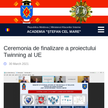
Skip
to
content
Republica Moldova | Ministerul Afacerilor Interne
ACADEMIA "ŞTEFAN CEL MARE"
Ceremonia de finalizare a proiectului
Twinning al UE
30 March 2021