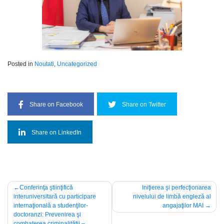
Posted in
Noutati
,
Uncategorized
Share on Facebook
Share on Twitter
Share on LinkedIn
Post
Conferinţa ştiinţifică
Iniţierea şi perfecţionarea
interuniversitară cu participare
nivelului de limbă engleză al
navigation
internaţională a studenţilor-
angajaţilor MAI
doctoranzi: Prevenirea şi
combaterea criminalităţii –