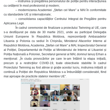
– instruirea și pregătirea personalului de poliție pentru interacțiunea
cu cetățenii în mod profesionist și modern;
– modernizarea Academiei „Ștefan cel Mare” a MAI în conformitate
cu standardele UE și internaționale;
– consolidarea capacităților Centrului Integrat de Pregătire pentru
Aplicarea Legii.
În cadrul ceremoniei de finalizare a proiectului Twinning al UE, care
s-a desfășurat pe data de 30 martie 2021, unde au participat Delegația
Uniunii Europene în Republica Moldova, reprezentanții Ambasadelor
Lituania și Polonia cu sediul în Chișinău, Ministerul Afacerilor Interne al
Republicii Moldova, Academia „Ștefan cel Mare” a MAI, Inspectoratul General
al Poliției, Departamentul de Poliție al Ministerului de Interne al Lituaniei și
Poliția Națională a Poloniei, Secretarul general al MAI, domnul Ianuș Erhan a
menționat: „În ciuda provocărilor pe care le-am întâlnit la etapa inițială,
precum și a restricțiilor COVID-19, toate obiectivele stabilite în cadrul
Proiectului Twinning au fost atinse și grație acestui lucru, instruirea inițială și
continuă a Poliției din Republica Moldova s-a îmbunătățit considerabil, fiind
mai aproape de practicile statelor membre UE”.