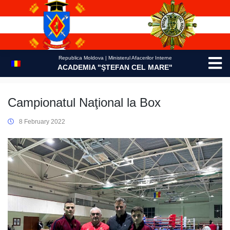
Skip
to
content
Republica Moldova | Ministerul Afacerilor Interne
ACADEMIA "ŞTEFAN CEL MARE"
Campionatul Naţional la Box
8 February 2022