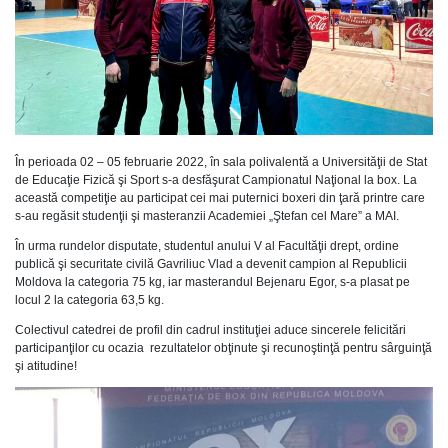
În perioada 02 – 05 februarie 2022, în sala polivalentă a Universităţii de Stat
de Educaţie Fizică şi Sport s-a desfăşurat Campionatul Naţional la box. La
această competiţie au participat cei mai puternici boxeri din ţară printre care
s-au regăsit studenţii şi masteranzii Academiei „Ştefan cel Mare” a MAI.
În urma rundelor disputate, studentul anului V al Facultăţii drept, ordine
publică şi securitate civilă Gavriliuc Vlad a devenit campion al Republicii
Moldova la categoria 75 kg, iar masterandul Bejenaru Egor, s-a plasat pe
locul 2 la categoria 63,5 kg.
Colectivul catedrei de profil din cadrul instituţiei aduce sincerele felicitări
participanţilor cu ocazia rezultatelor obţinute şi recunoştinţă pentru sârguinţă
şi atitudine!