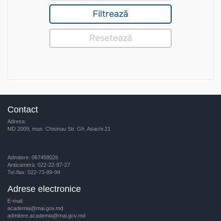
Contact
Adresa:
MD 2009, mun. Chisinau Str. Gh. Asachi 21
Admitere: 067458026
Anticamera: 022-22-97-27
Tel./fax: 022-73-89-94
Adrese electronice
E-mail:
academia@mai.gov.md
admitere.academia@mai.gov.md