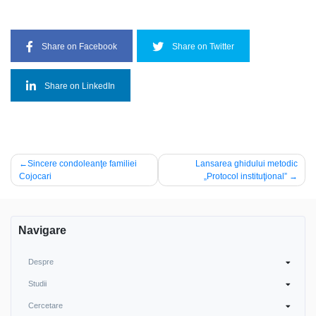
Share on Facebook
Share on Twitter
Share on LinkedIn
Post
Sincere condoleanţe familiei
Lansarea ghidului metodic
Cojocari
„Protocol instituţional”
navigation
Navigare
Despre
Studii
Cercetare