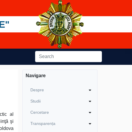
E"
Navigare
Despre
Studii
Cercetare
ctic al
inţă şi
Transparența
oldova