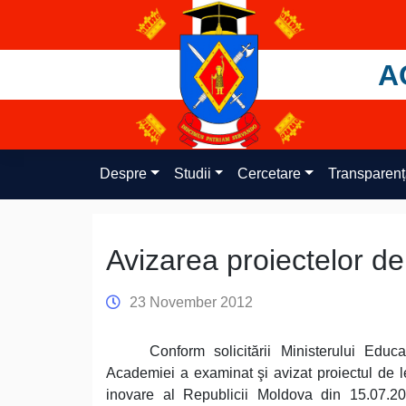
Skip
to
content
A
Despre
Studii
Cercetare
Transparen
Avizarea proiectelor de
23 November 2012
Conform solicitării Ministerului Educ
Academiei a examinat şi avizat proiectul de le
inovare al Republicii Moldova din 15.07.20