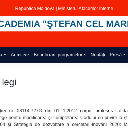
Republica Moldova | Ministerul Afacerilor Interne
CADEMIA "ŞTEFAN CEL MAR
ța
Admitere
Beneficiarii programelor
Noutăți
Presă
 legi
aţiei nr. 03114-727G din 01.11.2012 corpul profesoral dida
ge pentru modificarea şi completarea Codului cu privire la şti
04 şi Strategia de dezvoltare a cercetării-inovării 2020: M