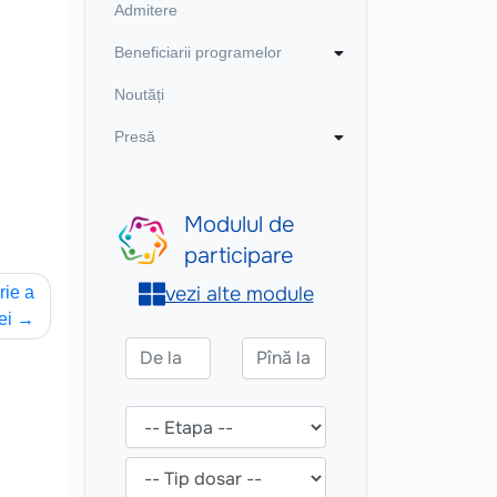
Admitere
Beneficiarii programelor
Noutăți
Presă
rie a
ei