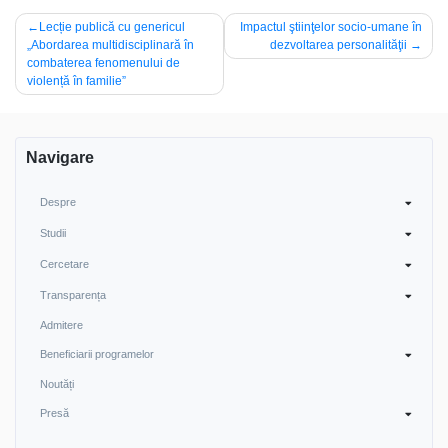
Post
Lecție publică cu genericul
Impactul ştiinţelor socio-umane în
„Abordarea multidisciplinară în
dezvoltarea personalităţii
navigation
combaterea fenomenului de
violență în familie”
Navigare
Despre
Studii
Cercetare
Transparența
Admitere
Beneficiarii programelor
Noutăți
Presă