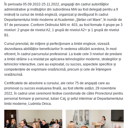
În perioada 05.09.2022-25.11.2022, angajaţii din cadrul autorităţilor
administrative şi instituţiilor din subordinea MAI au fost delegați pentru a fi
instruiți la cursul de limbă engleză, organizat şi desfăşurat în cadrul
Departamentului limbi moderne al Academiei „Ştefan cel Mare”, în număr de
97 de persoane. Conform Ordinului MAI nr. 403, au fost formate 4 grupe pe 3
niveluri: 2 grupe de nivelul A2, 1 grupă de nivelul A2+ și 1 grupă de nivelul
B1.
Cursul prenotat, de iniţiere şi perfecţionare a limbii engleze, vizează
dezvoltarea abilităților beneficiarilor în vederea utilizării acestora, în mod
eficient, în cadrul parcursului profesional. La toate cele 3 niveluri de predare
a limbii străine s-a insistat pe aplicarea tehnologiilor moderne, strategiilor și
tehnicilor interactive, care au exploatat, cu succes, aspectele specifice și
competențele de exprimare orală/scrisă, precum și cele de înțelegere
orală/scrisă.
Certificatele de absolvire a cursului, ale celor 75 de angajați care au
promovat cu succes evaluarea finală, au fost oferite astăzi, 29 noiembrie
2022, în cadrul unei ceremonii festive coordonate de către Prorectorul pentru
personal formare şi personal, Iulian Caţ, şi șeful interimar al Departamentului
limbi moderne, Ludmila Onica.