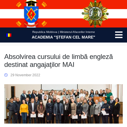
Skip
to
content
Republica Moldova | Ministerul Afacerilor Interne
ACADEMIA "ŞTEFAN CEL MARE"
Absolvirea cursului de limbă engleză
destinat angajaţilor MAI
29 November 2022