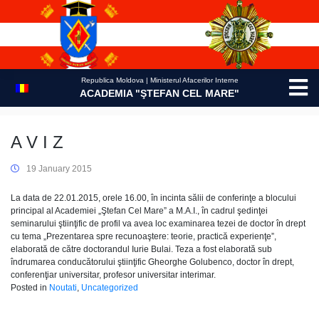
Skip
to
content
Republica Moldova | Ministerul Afacerilor Interne
ACADEMIA "ŞTEFAN CEL MARE"
A V I Z
19 January 2015
La data de 22.01.2015, orele 16.00, în incinta sălii de conferinţe a blocului
principal al Academiei „Ştefan Cel Mare” a M.A.I., în cadrul şedinţei
seminarului ştiinţific de profil va avea loc examinarea tezei de doctor în drept
cu tema „Prezentarea spre recunoaştere: teorie, practică experienţe”,
elaborată de către doctorandul Iurie Bulai. Teza a fost elaborată sub
îndrumarea conducătorului ştiinţific Gheorghe Golubenco, doctor în drept,
conferenţiar universitar, profesor universitar interimar.
Posted in
Noutati
,
Uncategorized