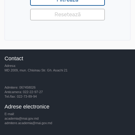
Contact
Adresa:
MD 2009, mun. Chisinau Str. Gh. Asachi 21
Admitere: 067458026
Anticamera: 022-22-97-27
Tel./fax: 022-73-89-94
Adrese electronice
E-mail:
academia@mai.gov.md
admitere.academia@mai.gov.md