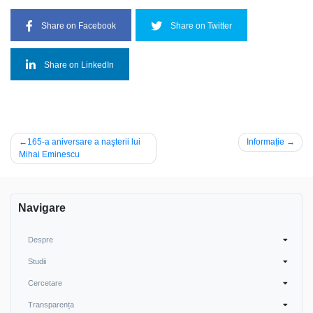
Share on Facebook
Share on Twitter
Share on LinkedIn
Post
165-a aniversare a naşterii lui
Informație
Mihai Eminescu
navigation
Navigare
Despre
Studii
Cercetare
Transparența