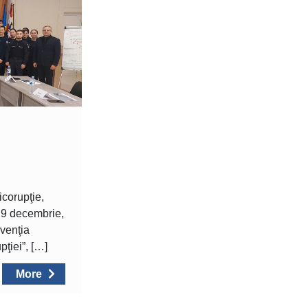
icorupţie,
e 9 decembrie,
nvenţia
pţiei”, […]
More