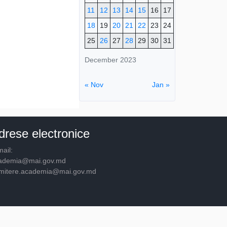
11
12
13
14
15
16
17
18
19
20
21
22
23
24
25
26
27
28
29
30
31
December 2023
« Nov
Jan »
drese electronice
ail:
ademia@mai.gov.md
mitere.academia@mai.gov.md