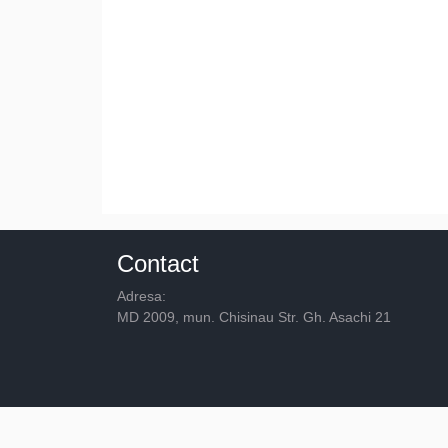
Contact
Adresa:
MD 2009, mun. Chisinau Str. Gh. Asachi 21