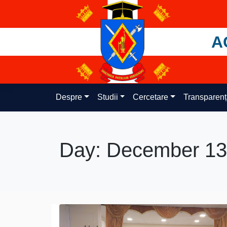
Skip
to
content
A
Despre
Studii
Cercetare
Transparen
Day:
December 13