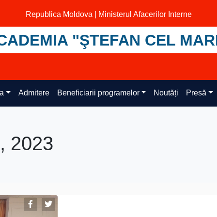
Republica Moldova | Ministerul Afacerilor Interne
CADEMIA "ŞTEFAN CEL MAR
ța
Admitere
Beneficiarii programelor
Noutăți
Presă
, 2023