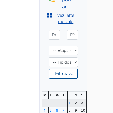
M
T
W
T
F
S
S
1
2
3
4
5
6
7
8
9
10