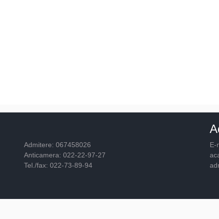
A
Admitere: 067458026
E-m
Anticamera: 022-22-97-27
ac
Tel./fax: 022-73-89-94
ad
© 2026
Academia "Ştefan cel Mare"