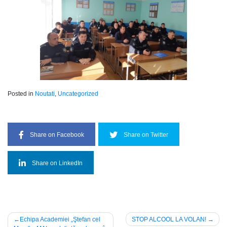
Posted in
Noutati
,
Uncategorized
Share on Facebook
Share on Twitter
Share on LinkedIn
Post
Echipa Academiei „Ştefan cel
STOP ALCOOL LA VOLAN!