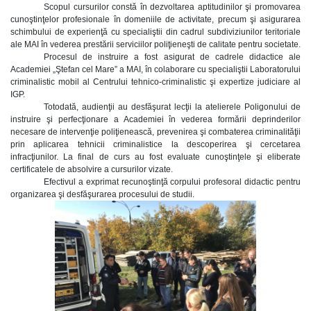
Scopul cursurilor constă în dezvoltarea aptitudinilor şi promovarea
cunoştinţelor profesionale în domeniile de activitate, precum şi asigurarea
schimbului de experienţă cu specialiştii din cadrul subdiviziunilor teritoriale
ale MAI în vederea prestării serviciilor poliţieneşti de calitate pentru societate.
Procesul de instruire a fost asigurat de cadrele didactice ale
Academiei „Ştefan cel Mare” a MAI, în colaborare cu specialiştii Laboratorului
criminalistic mobil al Centrului tehnico-criminalistic şi expertize judiciare al
IGP.
Totodată, audienţii au desfăşurat lecţii la atelierele Poligonului de
instruire şi perfecţionare a Academiei în vederea formării deprinderilor
necesare de intervenţie poliţienească, prevenirea şi combaterea criminalităţii
prin aplicarea tehnicii criminalistice la descoperirea şi cercetarea
infracţiunilor. La final de curs au fost evaluate cunoştinţele şi eliberate
certificatele de absolvire a cursurilor vizate.
Efectivul a exprimat recunoştinţă corpului profesoral didactic pentru
organizarea şi desfăşurarea procesului de studii.