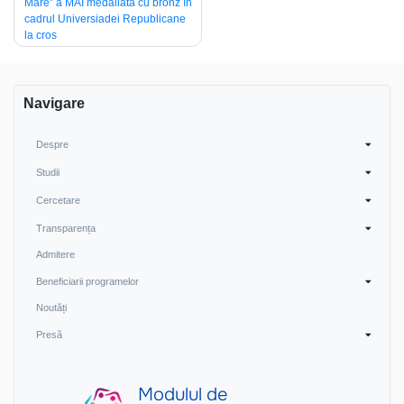
Mare” a MAI medaliată cu bronz în
navigation
cadrul Universiadei Republicane
la cros
Navigare
Despre
Studii
Cercetare
Transparența
Admitere
Beneficiarii programelor
Noutăți
Presă