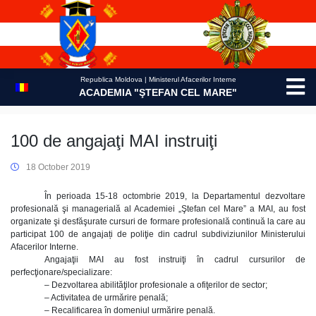
Skip
to
content
Republica Moldova | Ministerul Afacerilor Interne
ACADEMIA "ŞTEFAN CEL MARE"
100 de angajaţi MAI instruiţi
18 October 2019
În perioada 15-18 octombrie 2019, la Departamentul dezvoltare
profesională şi managerială al Academiei „Ştefan cel Mare” a MAI, au fost
organizate şi desfăşurate cursuri de formare profesională continuă la care au
participat 100 de angajați de poliţie din cadrul subdiviziunilor Ministerului
Afacerilor Interne.
Angajaţii MAI au fost instruiţi în cadrul cursurilor de
perfecţionare/specializare:
– Dezvoltarea abilităţilor profesionale a ofiţerilor de sector;
– Activitatea de urmărire penală;
– Recalificarea în domeniul urmărire penală.