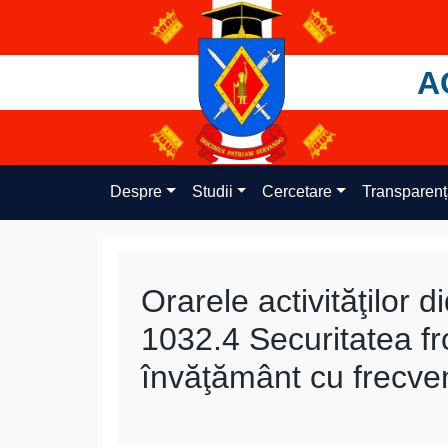
Skip
to
content
A
Despre
Studii
Cercetare
Transparen
Orarele activităţilor 
1032.4 Securitatea fro
învăţământ cu frecve