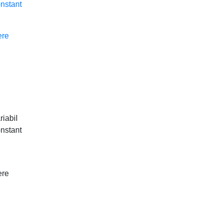
onstant
ere
riabil
onstant
ere