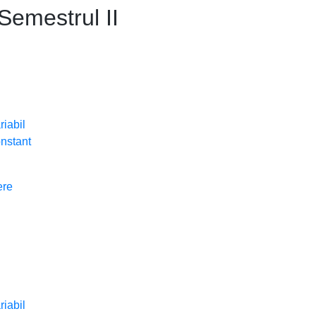
Semestrul II
riabil
onstant
ere
riabil