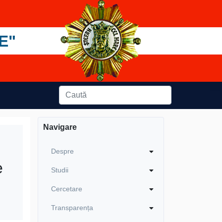
E"
Navigare
Despre
e
Studii
Cercetare
Transparența