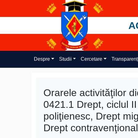
Skip
to
content
A
Despre
Studii
Cercetare
Transparen
Orarele activităţilor 
0421.1 Drept, ciclul I
poliţienesc, Drept migr
Drept contravenţional