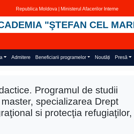
Republica Moldova | Ministerul Afacerilor Interne
CADEMIA "ŞTEFAN CEL MAR
ța
Admitere
Beneficiarii programelor
Noutăți
Presă
didactice. Programul de studii
I master, specializarea Drept
aţional si protecţia refugiaţilor,