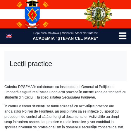
Skip
to
content
Republica Moldova | Ministerul Afacerilor Interne
ACADEMIA "ŞTEFAN CEL MARE"
Lecții practice
Catedra DPSFMA în colaborare cu Inspectoratul General al Poliției de
Frontieră asigură realizarea unor lecții practice în diferite zone de frontieră cu
studenții din Ciclul I, la specialitatea
Securitatea frontierei
.
În cadrul vizitelor studenții se familiarizează cu activităţile practice ale
angajaților Poliției de Frontieră, au posibilitate să se iniţieze cu specificul
procedurii de control al călătorilor și al documentelor. Activitățile au drept
scop întrunirea aspectelor practice cu cele teoretice și vor contribui la
sporirea nivelului de profesionalism în domeniul securităţii frontierei de stat.