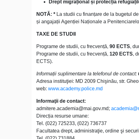
Drept migrațional și protecția refugiațil
NOTĂ:
*
La studii cu finanțare de la bugetul de
și angajații Agenției Naționale a Penitenciarelo
TAXE DE STUDII
Programe de studii, cu frecvență,
90 ECTS
, du
Programe de studii, cu frecvență,
120 ECTS
, d
ECTS).
Informații suplimentare la telefonul de contact:
Adresa instituţiei: MD 2009 Chişinău, str. Gheo
web:
www.academy.police.md
Informaţii de contact:
admitere.academia@mai.gov.md;
academia@m
Direcția resurse umane:
Tel. (022) 725233, (022) 736737
Facultatea drept, administraţie, ordine şi securi
Tel. (022) 731884