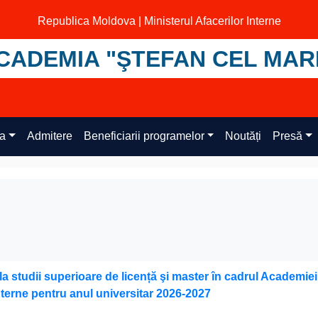
Republica Moldova | Ministerul Afacerilor Interne
CADEMIA "ŞTEFAN CEL MAR
ța
Admitere
Beneficiarii programelor
Noutăți
Presă
la studii superioare de licență şi master în cadrul Academiei
Interne pentru anul universitar 2026-2027