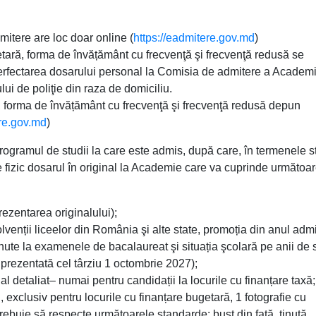
mitere are loc doar online (
https://eadmitere.gov.md
)
getară, forma de învățământ cu frecvenţă şi frecvenţă redusă se
erfectarea dosarului personal la Comisia de admitere a Academ
lui de poliţie din raza de domiciliu.
xă, forma de învățământ cu frecvenţă şi frecvenţă redusă depun
ere.gov.md
)
programul de studii la care este admis, după care, în termenele st
e fizic dosarul în original la Academie care va cuprinde următoa
prezentarea originalului);
venții liceelor din România şi alte state, promoția din anul admit
inute la examenele de bacalaureat şi situația şcolară pe anii de s
prezentată cel târziu 1 octombrie 2027);
al detaliat– numai pentru candidații la locurile cu finanțare taxă;
 exclusiv pentru locurile cu finanțare bugetară, 1 fotografie cu
rebuie să respecte următoarele standarde: bust din față, ținută