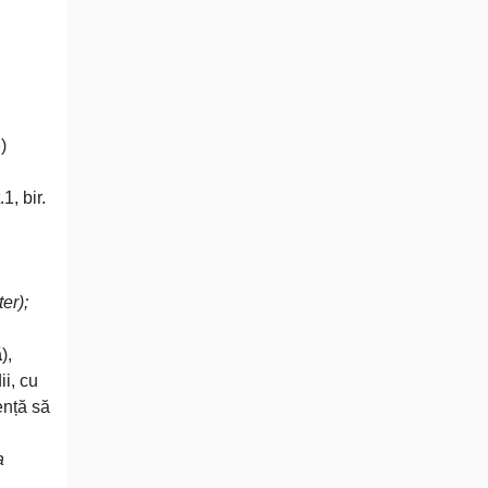
e
)
1, bir.
er);
ă
),
ii, cu
ență să
a