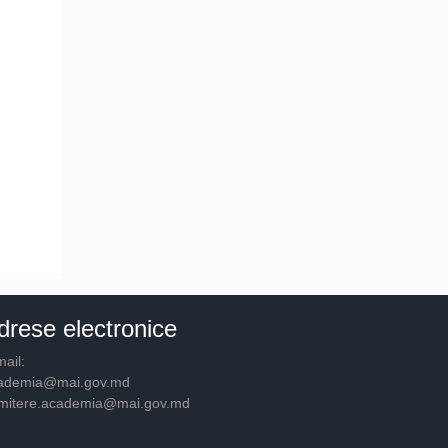
drese electronice
ail:
ademia@mai.gov.md
mitere.academia@mai.gov.md