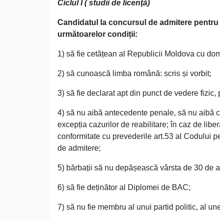
Ciclul I ( studii de licenţă)
Candidatul la concursul de admitere pentru
următoarelor condiții:
1) să fie cetățean al Republicii Moldova cu domi
2) să cunoască limba română: scris și vorbit;
3) să fie declarat apt din punct de vedere fizic, 
4) să nu aibă antecedente penale, să nu aibă ca
excepția cazurilor de reabilitare; în caz de lib
conformitate cu prevederile art.53 al Codului p
de admitere;
5) bărbații să nu depășească vârsta de 30 de a
6) să fie deținător al Diplomei de BAC;
7) să nu fie membru al unui partid politic, al une