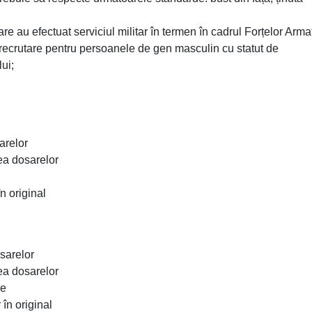
care au efectuat serviciul militar în termen în cadrul Forțelor Arma
recrutare pentru persoanele de gen masculin cu statut de
lui;
arelor
rea dosarelor
n original
sarelor
rea dosarelor
re
în original