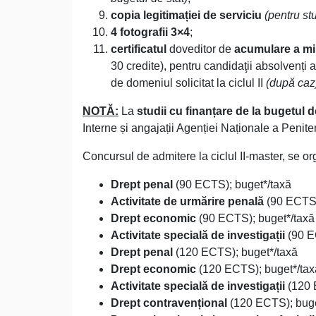
copia legitimației de serviciu
(pentru stu
4 fotografii 3×4
;
certificatul
doveditor de
acumulare a mi
30 credite), pentru candidaţii absolvenți 
de domeniul solicitat la ciclul II
(după caz
NOTĂ:
La
studii cu finanțare de la bugetul d
Interne și angajații Agenției Naționale a Penite
Concursul de admitere la ciclul II-master, se 
Drept penal
(90 ECTS); buget*/taxă
Activitate de urmărire penală
(90 ECTS)
Drept economic
(90 ECTS); buget*/taxă
Activitate specială de investigații
(90 E
Drept penal
(120 ECTS); buget*/taxă
Drept economic
(120 ECTS); buget*/tax
Activitate specială de investigații
(120 
Drept contravențional
(120 ECTS); buge