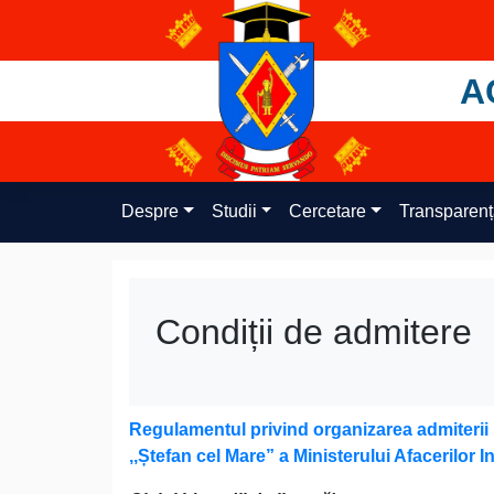
Skip
to
content
A
Despre
Studii
Cercetare
Transparen
Condiții de admitere
Regulamentul
privind organizarea admiterii 
,,Ștefan cel Mare” a Ministerului Afacerilor 