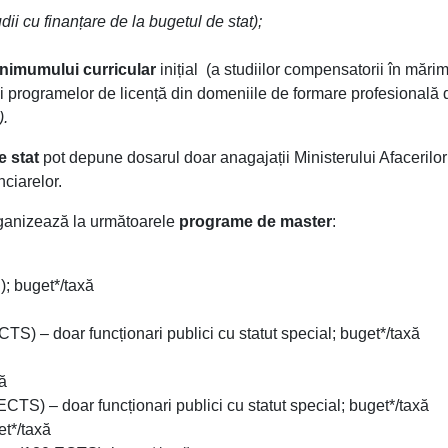
dii cu finanțare de la bugetul de stat);
nimumului curricular
inițial (a studiilor compensatorii în mări
ai programelor de licență din domeniile de formare profesională d
).
e stat
pot depune dosarul doar anagajații Ministerului Afacerilor
nciarelor.
organizează la următoarele
programe de master
:
; buget*/taxă
CTS) – doar funcționari publici cu statut special; buget*/taxă
ă
ECTS) – doar funcționari publici cu statut special; buget*/taxă
t*/taxă