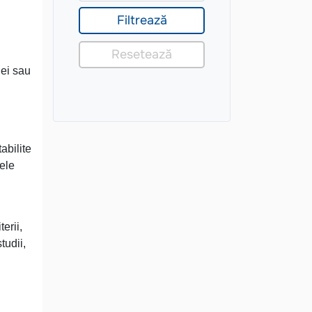
iei sau
abilite
rele
erii,
tudii,