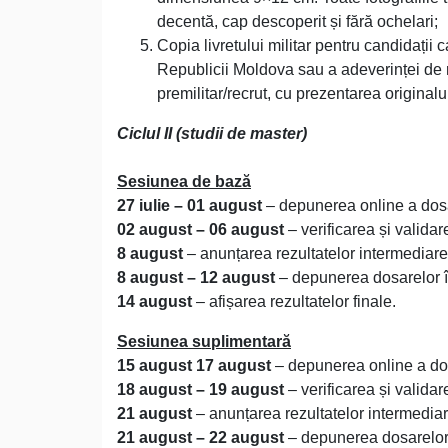
decentă, cap descoperit și fără ochelari;
Copia livretului militar pentru candidații 
Republicii Moldova sau a adeverinței de 
premilitar/recrut, cu prezentarea originalu
Ciclul II (studii de master)
Sesiunea de bază
27 iulie – 01
august
– depunerea online a dos
02
august
– 06 august
– verificarea și valida
8 august
– anunțarea rezultatelor intermediare
8 august – 12 august
– depunerea dosarelor î
14 august
– afișarea rezultatelor finale.
Sesiunea suplimentară
15 august 17 august
– depunerea online a do
18 august – 19 august
– verificarea și valida
21 august
– anunțarea rezultatelor intermedia
21 august – 22 august
– depunerea dosarelor 