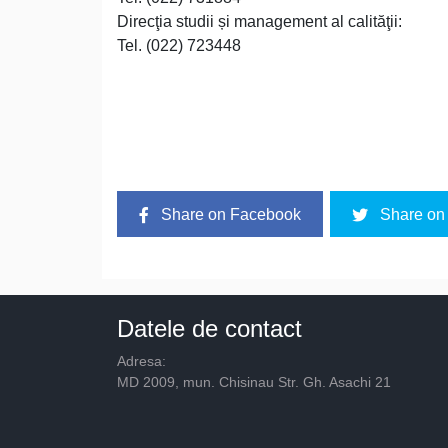
Direcţia studii și management al calităţii:
Tel. (022) 723448
Share on Facebook
Share on 
Datele de contact
Adresa:
MD 2009, mun. Chisinau Str. Gh. Asachi 21