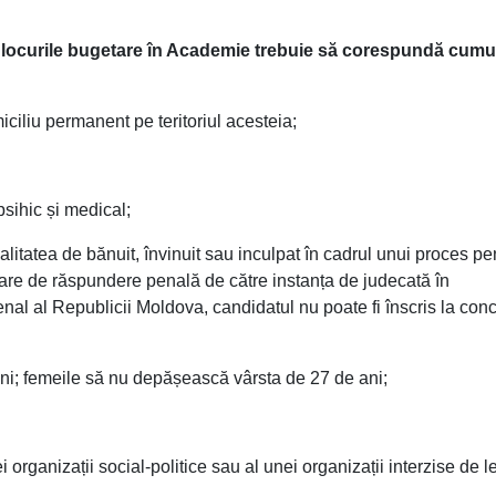
 locurile bugetare în Academie trebuie să corespundă cumul
ciliu permanent pe teritoriul acesteia;
psihic și medical;
litatea de bănuit, învinuit sau inculpat în cadrul unui proces pe
erare de răspundere penală de către instanța de judecată în
enal al Republicii Moldova, candidatul nu poate fi înscris la con
ni; femeile să nu depășească vârsta de 27 de ani;
i organizații social-politice sau al unei organizații interzise de l