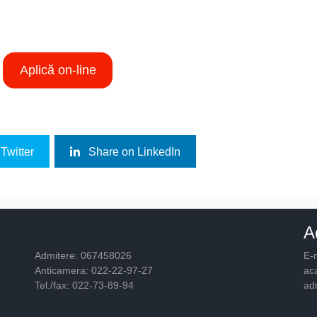
Aplică on-line
Twitter
Share on LinkedIn
A
Admitere: 067458026
E-m
Anticamera: 022-22-97-27
ac
Tel./fax: 022-73-89-94
ad