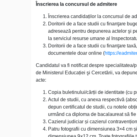
Înscrierea la concursul de admitere
Înscrierea candidaților la concursul de ad
Doritorii de a face studii cu finanţare bu
adresează pentru depunerea actelor şi p
la serviciul resurse umane al Inspectoratu
Doritorii de a face studii cu finanţare ta
documentele doar online (
https://eadmit
Candidatul va fi notificat despre specialitatea/
de Ministerul Educației şi Cercetării, va depun
acte:
Copia buletinului/cărții de identitate (cu 
Actul de studii, cu anexa respectivă (absol
depun certificatul de studii, cu notele obț
urmând ca diploma de bacalaureat să fie 
Cazierul judiciar și cazierul contravențion
Patru fotografii cu dimensiunea 3×4 cm și,
dimensiunea 9×12 cm. Toate fotografiile t