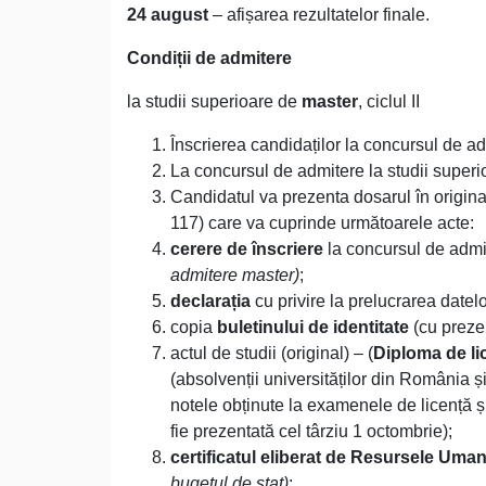
24 august
– afișarea rezultatelor finale.
Condiții de admitere
la studii superioare de
master
, ciclul II
Înscrierea candidaților la concursul de ad
La concursul de admitere la studii superio
Candidatul va prezenta dosarul în original
117) care va cuprinde următoarele acte:
cerere de înscriere
la concursul de admi
admitere master)
;
declarația
cu privire la prelucrarea datel
copia
buletinului de identitate
(cu prezen
actul de studii (original) – (
Diploma de li
(absolvenții universităților din România și
notele obținute la examenele de licență ș
fie prezentată cel târziu 1 octombrie);
certificatul eliberat de Resursele Uma
bugetul de stat)
;