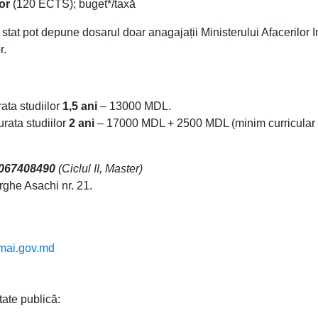
or
(120 ECTS); buget*/taxă
 stat pot depune dosarul doar anagajații Ministerului Afacerilor 
r.
rata studiilor
1,5 ani
– 13000 MDL.
urata studiilor
2 ani
– 17000 MDL + 2500 MDL (minim curricular
067408490
(Ciclul II, Master)
rghe Asachi nr. 21.
ai.gov.md
tate publică: