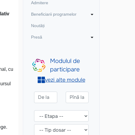
Admitere
ativ
Beneficiarii programelor
Noutăți
Presă
nal, cu
cursul
ege.