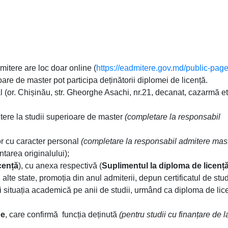
mitere are loc doar online (
https://eadmitere.gov.md/public-pag
are de master pot participa deținătorii diplomei de licență.
 (or. Chișinău, str. Gheorghe Asachi, nr.21, decanat, cazarmă et.
tere la studii superioare de master
(completare la responsabil
or cu caracter personal
(completare la responsabil admitere mast
tarea originalului);
cență
), cu anexa respectivă (
Suplimentul la diploma de licenț
 alte state, promoția din anul admiterii, depun certificatul de stud
i situația academică pe anii de studii, urmând ca diploma de lic
ne
, care confirmă funcția deținută
(pentru studii cu finanțare de l