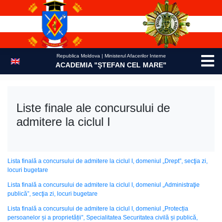
Skip
to
content
Republica Moldova | Ministerul Afacerilor Interne
ACADEMIA "ŞTEFAN CEL MARE"
Liste finale ale concursului de
admitere la ciclul I
Lista finală a concursului de admitere la ciclul I, domeniul „Drept”, secţia zi,
locuri bugetare
Lista finală a concursului de admitere la ciclul I, domeniul „Administraţie
publică”, secţia zi, locuri bugetare
Lista finală a concursului de admitere la ciclul I, domeniul „Protecția
persoanelor și a proprietății”, Specialitatea Securitatea civilă și publică,