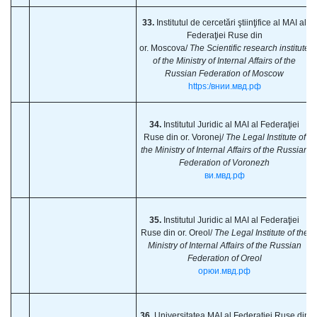
33.
Institutul de cercetări ştiinţifice al MAI al
Federaţiei Ruse din
or. Moscova/
The Scientific research institute
of the Ministry of Internal Affairs of the
Russian Federation of Moscow
https:/внии.
мвд.рф
34.
Institutul Juridic al MAI al Federaţiei
Ruse din or. Voronej/
The Legal Institute of
the Ministry of Internal Affairs of the Russian
Federation of Voronezh
ви.мвд.рф
35.
Institutul Juridic al MAI al Federaţiei
Ruse din or. Oreol/
The Legal Institute of the
Ministry of Internal Affairs of the Russian
Federation of Oreol
орюи.мвд.рф
36.
Universitatea MAI al Federaţiei Ruse din