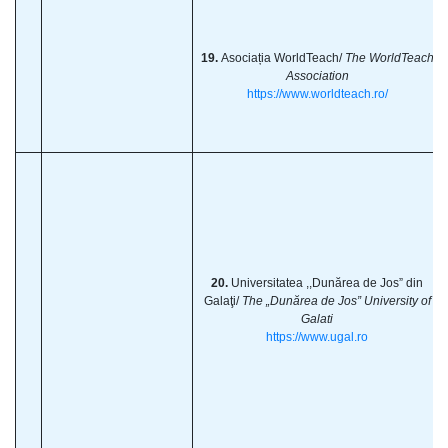
19.
Asociația WorldTeach/
The WorldTeach
Association
https://www.worldteach.ro/
20.
Universitatea ,,Dunărea de Jos” din
Galaţi/
The „Dunărea de Jos” University of
Galati
https://www.ugal.ro