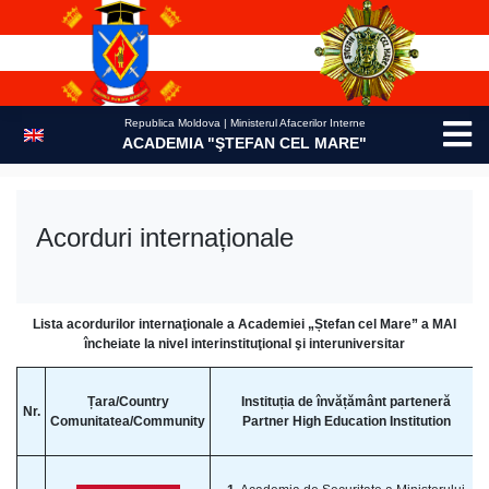
Skip
to
content
Republica Moldova | Ministerul Afacerilor Interne
ACADEMIA "ŞTEFAN CEL MARE"
Acorduri internaționale
Lista acordurilor internaţionale a Academiei „Ștefan cel Mare” a MAI
încheiate la nivel interinstituţional şi interuniversitar
Țara/Country
Instituția de învățământ parteneră
Nr.
Comunitatea/Community
Partner High Education Institution