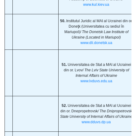
www.kul.kiev.ua
50.
Institutul Juridic al MAI al Ucrainei din or.
Doneţk (Universitatea cu sediul în
Mariupol)/
The Donetsk Law Institute of
Ukraine (Located in Mariupol)
www.dli.donetsk.ua
51.
Universitatea de Stat a MAI al Ucrainei
din or. Lvov/
The Lviv State University of
Internal Affairs of Ukraine
www.lvduvs.edu.ua
52.
Universitatea de Stat a MAI al Ucrainei
din or. Dnepropetrovsk
/ The Dnipropetrovsk
State University of Internal Affairs of Ukraine
www.dduvs.dp.ua