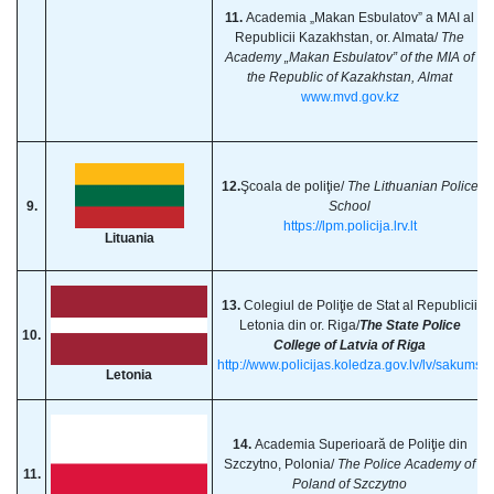
11.
Academia „Makan Esbulatov” a MAI al
Republicii Kazakhstan, or. Almata/
The
Academy „Makan Esbulatov” of the MIA of
the Republic of Kazakhstan, Almat
www.mvd.gov.kz
12.
Şcoala de poliţie/
The Lithuanian Police
9.
School
https://lpm.policija.lrv.lt
Lituania
13.
Colegiul de Poliţie de Stat al Republicii
Letonia din or. Riga/
The State Police
10.
College of Latvia of Riga
http://www.policijas.koledza.gov.lv/lv/sakums
Letonia
14.
Academia Superioară de Poliţie din
Szczytno, Polonia/
The Police Academy of
11.
Poland of Szczytno