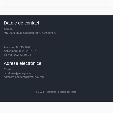
Datele de contact
Adresa:
MD 2009, mun. Chisinau Str. Gh. Asachi 21
Admitere: 067458026
Anticamera: 022-22-97-27
Tel./fax: 022-73-89-94
Adrese electronice
E-mail:
academia@mai.gov.md
admitere.academia@mai.gov.md
© 2026
Academia "Ştefan cel Mare"