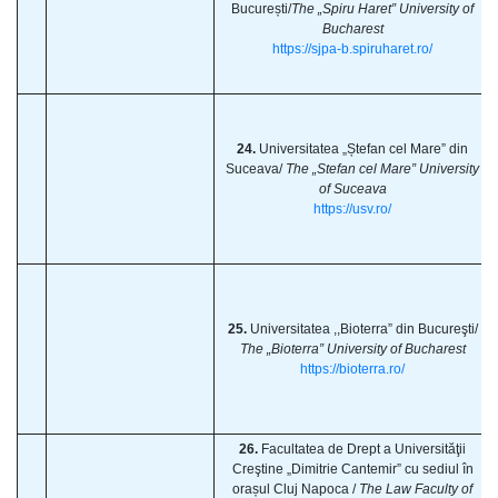
București/
The „Spiru Haret” University of
Bucharest
https://sjpa-b.spiruharet.ro/
24.
Universitatea „Ștefan cel Mare” din
Suceava/
The „Stefan cel Mare” University
of Suceava
https://usv.ro/
25.
Universitatea ,,Bioterra” din Bucureşti/
The „Bioterra” University of Bucharest
https://bioterra.ro/
26.
Facultatea de Drept a Universităţii
Creştine „Dimitrie Cantemir” cu sediul în
orașul Cluj Napoca /
The Law Faculty of