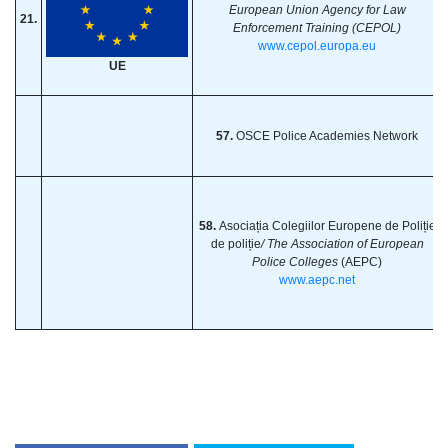
European Union Agency for Law
21.
Enforcement Training (CEPOL)
www.cepol.europa.eu
UE
57.
OSCE Police Academies Network
58.
Asociația Colegiilor Europene de Poliție
de poliție
/ The Association of European
Police Colleges
(AEPC)
www.aepc.net