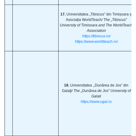
17.
Universitatea „Tibiscus” din Timișoara și
Asociația WorldTeach
/ The „Tibiscus”
University of Timisoara and The WorldTeach
Association
https://tibiscus.ro/
https://www.worldteach.ro/
18.
Universitatea ,,Dunărea de Jos” din
Galaţi/
The „Dunărea de Jos” University of
Galati
https://www.ugal.ro