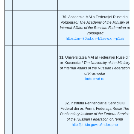
30.
Academia MAI a Federaţiei Ruse din
Volgograd/
The
Academy of the Ministry of
Internal Affairs of the Russian Federation of
Volgograd
https://xn--80ad.xn--b1aew.xn--p1ai/
31.
Universitatea MAI al Federaţiei Ruse din
or. Krasnodar/
The
University of the Ministry
of Internal Affairs of the Russian Federation
of Krasnodar
krdu.mvd.ru
32.
Institutul Penitenciar al Serviciului
Federal din or. Permi, Federaţia Rusă/
The
Penitentiary Institute of the Federal Service
of the Russian Federation of Permi
http://pi.fsin.gov.ru/index.php