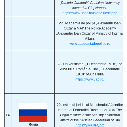
„Dimitrie Cantemir” Christian University
located in Cluj Napoca
https://www.ucdc.ro/istoric-ucdc.php
27.
Academia de poliţie „Alexandru Ioan
Cuza” a MAI/ The Police Academy
„Alexandru Ioan Cuza” of Ministry of Internal
Affairs
www.academiadepolitie.ro
28.
Universitatea „1 Decembrie 1918”, or.
Alba Iulia, România/ The „1 Decembrie
1918” of Alba Iulia
https://www.uab.ro/
29.
Institutul juridic al Ministerului Afacerilor
Interne al Federaţiei Ruse din or. Ufa/
The
14.
Legal Institute of the Ministry of Internal
Affairs of the Russian Federation of Ufa
Rusia
https://уюи.мвд.рф