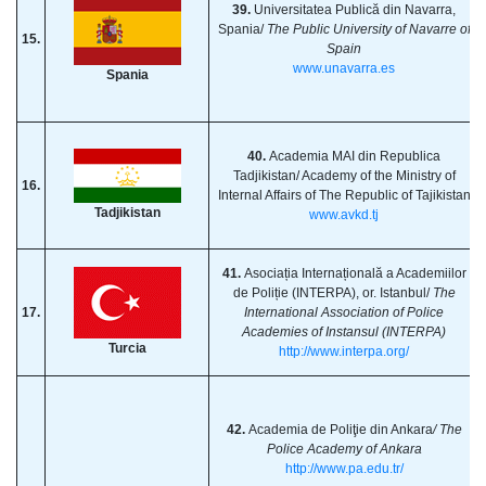
39.
Universitatea Publică din Navarra,
Spania/
The Public University of Navarre of
15.
Spain
www.unavarra.es
Spania
40.
Academia MAI din Republica
Tadjikistan/ Academy of the Ministry of
16.
Internal Affairs of The Republic of Tajikistan
Tadjikistan
www.avkd.tj
41.
Asociația Internațională a Academiilor
de Poliție (INTERPA), or. Istanbul/
The
17.
International Association of Police
Academies of Instansul (INTERPA)
Turcia
http://www.interpa.org/
42.
Academia de Poliţie din Ankara
/ The
Police Academy of Ankara
http://www.pa.edu.tr/