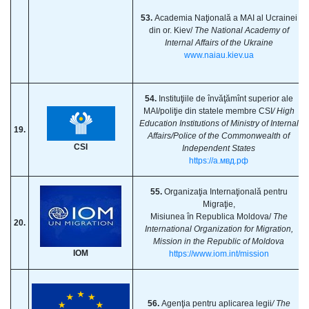
53.
Academia Naţională a MAI al Ucrainei
din or. Kiev/
The National Academy of
Internal Affairs of the Ukraine
www.naiau.kiev.ua
54.
Instituţiile de învăţămînt superior ale
MAI/poliţie din statele membre CSI
/ High
Education Institutions of Ministry of Internal
19.
Affairs/Police of the Commonwealth of
CSI
Independent States
https://a.мвд.рф
55.
Organizaţia Internaţională pentru
Migraţie,
Misiunea în Republica Moldova/
The
20.
International Organization for Migration,
Mission in the Republic of Moldova
IOM
https://www.iom.int/mission
56.
Agenţia pentru aplicarea legii
/ The