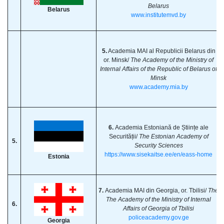
Belarus
Belarus
www.institutemvd.by
5.
Academia MAI al Republicii Belarus din
or. Minsk/
The Academy of the Ministry of
Internal Affairs of the Republic of Belarus of
Minsk
www.academy.mia.by
6.
Academia Estoniană de Științe ale
Securității/
The Estonian Academy of
5.
Security Sciences
https://www.sisekaitse.ee/en/eass-home
Estonia
7.
Academia MAI din Georgia, or. Tbilisi/
The
The Academy of the Ministry of Internal
6.
Affairs of Georgia of Tbilisi
policeacademy.gov.ge
Georgia