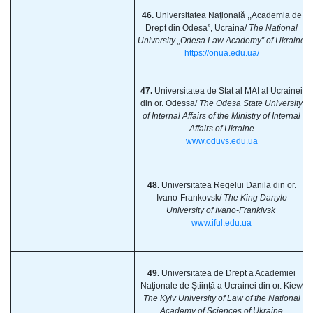
46.
Universitatea Naţională ,,Academia de
Drept din Odesa”, Ucraina/
The National
University „Odesa Law Academy” of Ukraine
https://onua.edu.ua/
47.
Universitatea de Stat al MAI al Ucrainei
din or. Odessa/
The Odesa State University
of Internal Affairs of the Ministry of Internal
Affairs of Ukraine
www.oduvs.edu.ua
48.
Universitatea Regelui Danila din or.
Ivano-Frankovsk/
The King Danylo
University of Ivano-Frankivsk
www.iful.edu.ua
49.
Universitatea de Drept a Academiei
Naţionale de Ştiinţă a Ucrainei din or. Kiev
/
The Kyiv University of Law of the National
Academy of Sciences of Ukraine