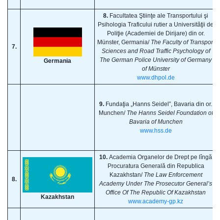
8.
Facultatea Ştiinţe ale Transportului şi
Psihologia Traficului rutier a Universităţii de
Poliţie (Academiei de Dirijare) din or.
Münster, Germania/
The Faculty of Transport
7.
Sciences and Road Traffic Psychology of
The German Police University of Germany
Germania
of Münster
www.dhpol.de
9.
Fundaţia „Hanns Seidel”, Bavaria din or.
Munchen/
The Hanns Seidel Foundation of
Bavaria of Munchen
www.hss.de
10.
Academia Organelor de Drept pe lîngă
Procuratura Generală din Republica
Kazakhstan/
The Law Enforcement
8.
Academy Under The Prosecutor General’s
Office Of The Republic Of Kazakhstan
Kazakhstan
www.academy-gp.kz