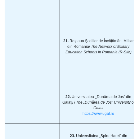
21.
Reţeaua Şcolilor de Învăţământ Militar
din România/
The Network of Military
Education Schools in Romania (R-SIM)
22.
Universitatea ,,Dunărea de Jos” din
Galaţi/ /
The „Dunărea de Jos” University of
Galati
https://www.ugal.ro
23.
Universitatea „Spiru Haret” din