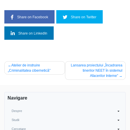
Share on Facebook
Share on Twitter
Share on LinkedIn
Post
Atelier de instruire
Lansarea proiectului „Încadrarea
„Criminalitatea cibernetică”
tinerilor NEET în sistemul
navigation
Afacerilor Interne”
Navigare
Despre
Studii
Cercetare