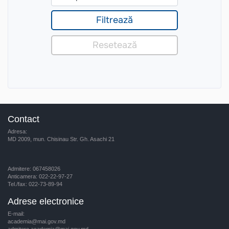
Contact
Adresa:
MD 2009, mun. Chisinau Str. Gh. Asachi 21
Admitere: 067458026
Anticamera: 022-22-97-27
Tel./fax: 022-73-89-94
Adrese electronice
E-mail:
academia@mai.gov.md
admitere.academia@mai.gov.md