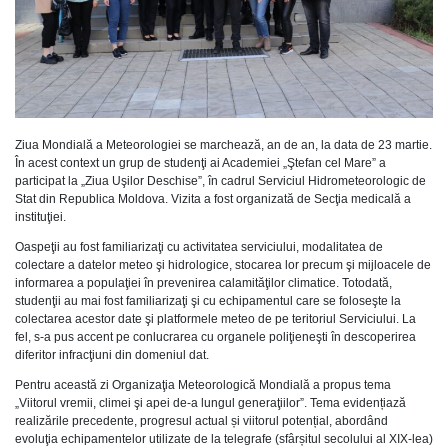
Ziua Mondială a Meteorologiei se marchează, an de an, la data de 23 martie.
În acest context un grup de studenţi ai Academiei „Ştefan cel Mare” a
participat la „Ziua Uşilor Deschise”, în cadrul Serviciul Hidrometeorologic de
Stat din Republica Moldova. Vizita a fost organizată de Secţia medicală a
instituţiei.
Oaspeţii au fost familiarizaţi cu activitatea serviciului, modalitatea de
colectare a datelor meteo şi hidrologice, stocarea lor precum şi mijloacele de
informarea a populaţiei în prevenirea calamităţilor climatice. Totodată,
studenţii au mai fost familiarizaţi şi cu echipamentul care se foloseşte la
colectarea acestor date şi platformele meteo de pe teritoriul Serviciului. La
fel, s-a pus accent pe conlucrarea cu organele poliţieneşti în descoperirea
diferitor infracţiuni din domeniul dat.
Pentru această zi Organizaţia Meteorologică Mondială a propus tema
„Viitorul vremii, climei şi apei de-a lungul generaţiilor”. Tema evidențiază
realizările precedente, progresul actual și viitorul potențial, abordând
evoluţia echipamentelor utilizate de la telegrafe (sfârșitul secolului al XIX-lea)