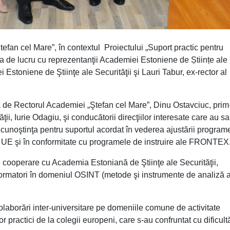
fan cel Mare”, în contextul Proiectului „Suport practic pentru
a de lucru cu reprezentanţii Academiei Estoniene de Științe ale
i Estoniene de Ştiinţe ale Securităţii şi Lauri Tabur, ex-rector al
 de Rectorul Academiei „Ştefan cel Mare”, Dinu Ostavciuc, prim
ţii, Iurie Odagiu, şi conducătorii direcţiilor interesate care au sa
cunoştinţa pentru suportul acordat în vederea ajustării program
tele UE şi în conformitate cu programele de instruire ale FRONTEX
e cooperare cu Academia Estoniană de Ştiinţe ale Securităţii,
 formatori în domeniul OSINT (metode şi instrumente de analiză 
borări inter-universitare pe domeniile comune de activitate
r practici de la colegii europeni, care s-au confruntat cu dificultă