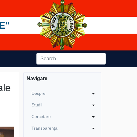
E"
Navigare
ale
Despre
Studii
Cercetare
Transparența