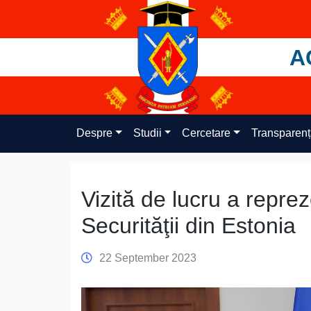
Skip
to
content
A
Despre
Studii
Cercetare
Transparen
Vizită de lucru a repre
Securităţii din Estonia
22 September 2023