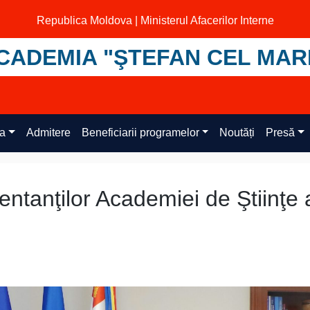
Republica Moldova | Ministerul Afacerilor Interne
CADEMIA "ŞTEFAN CEL MAR
ța
Admitere
Beneficiarii programelor
Noutăți
Presă
zentanţilor Academiei de Ştiinţe 