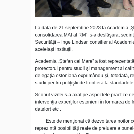
La data de 21 septembrie 2023 la Academia „Şte
consolidarea MAI al RM”, s-a desfăşurat ședinț
Securității – Inge Lindsar, consilier al Academie
aceleiaşi instituţii.
Academia „Ştefan cel Mare” a fost reprezentată
prorectorul pentru studii şi management al calită
delegaţia estoniană exprimându-şi, totodată, re
studii pentru poliţiştii de frontieră la standar
Scopul vizitei s-a axat pe aspectele practice d
intervenţia experţilor estonieni în formarea de
datelor) etc .
Este de menţionat că dezvoltarea noilor cola
reprezintă posibilități reale de preluare a bunelo