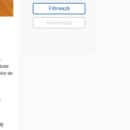
-
lutat
elor de
.
a
ţi