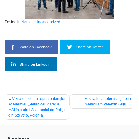
Posted in
Noutati
,
Uncategorized
Share on Facebook
Share on Twitter
Share on LinkedIn
Post
Vizita de studiu reprezentanţilor
Festivalul artelor marţiale în
Academiei „Ştefan cel Mare” a
memoriam Valentin Guţu
navigation
MAI în cadrul Academiei de Poliţie
din Szcytno, Polonia