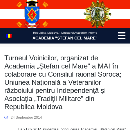
Skip
to
content
Republica Moldova | Ministerul Afacerilor Interne
ACADEMIA "ŞTEFAN CEL MARE"
Turneul Voinicilor, organizat de
Academia „Ştefan cel Mare” a MAI în
colaborare cu Consiliul raional Soroca;
Uniunea Naţională a Veteranilor
războiului pentru Independenţă şi
Asociaţia „Tradiţii Militare” din
Republica Moldova
24 September 2014
La 21.09.2014 studenţii şi conducerea Academiei „Ştefan cel Mare”