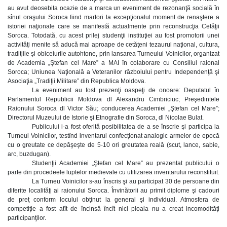
au avut deosebita ocazie de a marca un eveniment de rezonanţă socială în
sînul oraşului Soroca fiind martori la excepţionalul moment de renaştere a
istoriei naţionale care se manifestă actualmente prin reconstrucţia Cetăţii
Soroca. Totodată, cu acest prilej studenţii instituţiei au fost promotorii unei
activităţi menite să aducă mai aproape de cetăţeni tezaurul naţional, cultura,
tradiţiile şi obiceiurile autohtone, prin lansarea Turneului Voinicilor, organizat
de Academia „Ştefan cel Mare” a MAI în colaborare cu Consiliul raional
Soroca; Uniunea Naţională a Veteranilor războiului pentru Independenţă şi
Asociaţia „Tradiţii Militare” din Republica Moldova.
La eveniment au fost prezenţi oaspeţi de onoare: Deputatul în
Parlamentul Republicii Moldova dl Alexandru Cimbriciuc; Preşedintele
Raionului Soroca dl Victor Său; conducerea Academiei „Ştefan cel Mare”;
Directorul Muzeului de Istorie şi Etnografie din Soroca, dl Nicolae Bulat.
Publicului i-a fost oferită posibilitatea de a se înscrie şi participa la
Turneul Voinicilor, testînd inventarul confecţionat analogic armelor de epocă
cu o greutate ce depăşeşte de 5-10 ori greutatea reală (scut, lance, sabie,
arc, buzdugan).
Studenţii Academiei „Ştefan cel Mare” au prezentat publicului o
parte din procedeele luptelor medievale cu utilizarea inventarului reconstituit.
La Turneu Voinicilor s-au înscris şi au participat 30 de persoane din
diferite localităţi ai raionului Soroca. Învinătorii au primit diplome şi cadouri
de preţ conform locului obţinut la general şi individual. Atmosfera de
competiţie a fost atît de încinsă încît nici ploaia nu a creat incomodităţi
participanţilor.