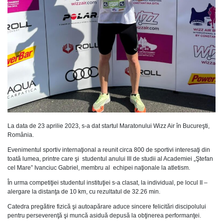
La data de 23 aprilie 2023, s-a dat startul Maratonului Wizz Air în Bucureşti,
România.
Evenimentul sportiv internaţional a reunit circa 800 de sportivi interesaţi din
toată lumea, printre care şi studentul anului III de studii al Academiei „Ştefan
cel Mare” Ivanciuc Gabriel, membru al echipei naţionale la atletism.
În urma competiţiei studentul instituţiei s-a clasat, la individual, pe locul II –
alergare la distanţa de 10 km, cu rezultatul de 32.26 min.
Catedra pregătire fizică şi autoapărare aduce sincere felicitări discipolului
pentru perseverenţă şi muncă asiduă depusă la obţinerea performanţei.