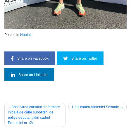
Posted in
Noutati
Share on Facebook
Share on Twitter
Share on LinkedIn
Post
Absolvirea cursului de formare
Uniţi contra Violenţei Sexuale
inițială de către subofițerii de
navigation
poliție debutanți din cadrul
Promoției nr. XV