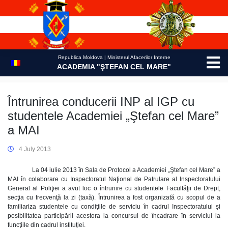
Skip
to
content
Republica Moldova | Ministerul Afacerilor Interne
ACADEMIA "ŞTEFAN CEL MARE"
Întrunirea conducerii INP al IGP cu
studentele Academiei „Ştefan cel Mare”
a MAI
4 July 2013
La 04 iulie 2013 în Sala de Protocol a Academiei „Ştefan cel Mare” a
MAI în colaborare cu Inspectoratul Naţional de Patrulare al Inspectoratului
General al Poliţiei a avut loc o întrunire cu studentele Facultăţii de Drept,
secţia cu frecvenţă la zi (taxă). Întrunirea a fost organizată cu scopul de a
familiariza studentele cu condiţiile de serviciu în cadrul Inspectoratului şi
posibilitatea participării acestora la concursul de încadrare în serviciul la
funcţiile din cadrul instituţiei.