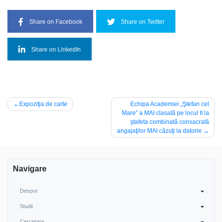
Share on Facebook
Share on Twitter
Share on LinkedIn
Post
Expoziţia de carte
Echipa Academiei „Ştefan cel
Mare” a MAI clasată pe locul II la
navigation
ştafeta combinată consacrată
angajaţilor MAI căzuţi la datorie
Navigare
Despre
Studii
Cercetare