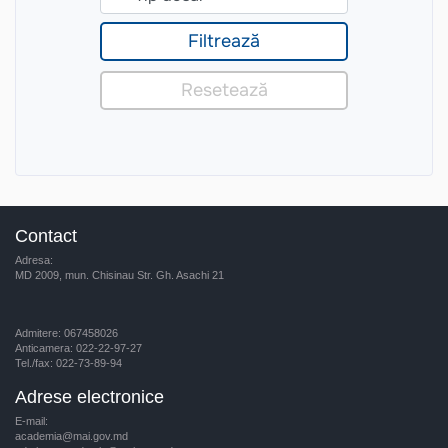
Contact
Adresa:
MD 2009, mun. Chisinau Str. Gh. Asachi 21
Admitere: 067458026
Anticamera: 022-22-97-27
Tel./fax: 022-73-89-94
Adrese electronice
E-mail:
academia@mai.gov.md