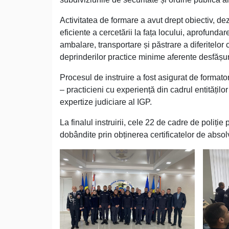
Activitatea de formare a avut drept obiectiv, dez
eficiente a cercetării la fața locului, aprofundare
ambalare, transportare și păstrare a diferitelor
deprinderilor practice minime aferente desfășur
Procesul de instruire a fost asigurat de formatori
– practicieni cu experiență din cadrul entitățilo
expertize judiciare al IGP.
La finalul instruirii, cele 22 de cadre de poliție
dobândite prin obținerea certificatelor de absolv