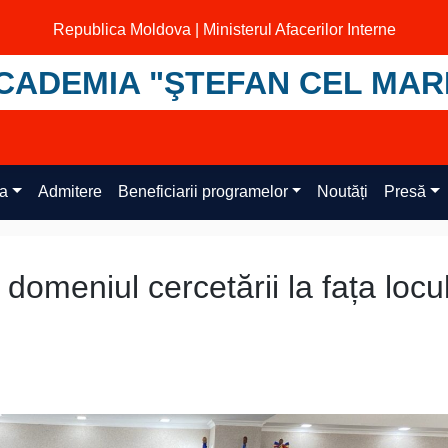
Republica Moldova | Ministerul Afacerilor Interne
CADEMIA "ŞTEFAN CEL MAR
ța
Admitere
Beneficiarii programelor
Noutăți
Presă
 domeniul cercetării la fața locu