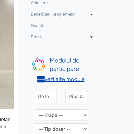
Admitere
Beneficiarii programelor
Noutăți
Presă
tefan
 din