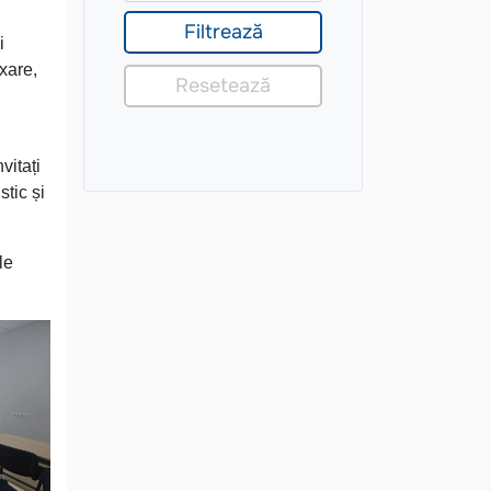
i
ixare,
vitați
stic și
le