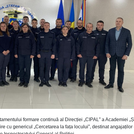
rtamentului formare continuă al Direcției „CIPAL” a Academiei „Ș
re cu genericul „Cercetarea la fața locului”, destinat angajaților
e Inspectoratului General al Poliției.