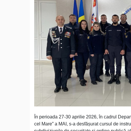
În perioada 27-30 aprilie 2026, în cadrul Depa
cel Mare” a MAI, s-a desfășurat cursul de instrui
subdiviziunile de securitate și ordine publică al