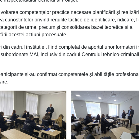
voltarea competențelor practice necesare planificării și realizări
a cunoștințelor privind regulile tactice de identificare, ridicare, f
 categorii de urme, precum și consolidarea bazei teoretice și a
ării acestei acțiuni procesuale.
 din cadrul instituției, fiind completat de aportul unor formatori in
r subordonate MAI, inclusiv din cadrul Centrului tehnico-criminali
 participante și-au confirmat competențele și abilitățile profesiona
ire.