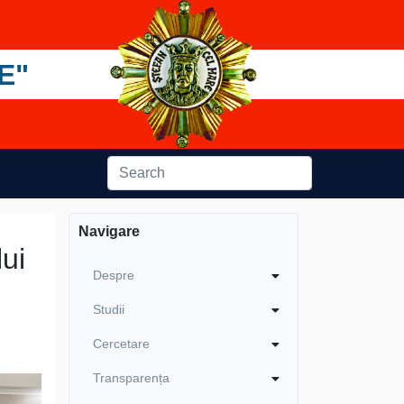
E"
Navigare
lui
Despre
Studii
Cercetare
Transparența