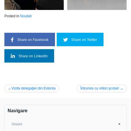
Posted in
Noutati
Share on Facebook
Share on Twitter
Share on LinkedIn
Post
Vizita delegaţiei din Estonia
Întrunire cu viitori şcolari
navigation
Navigare
Despre