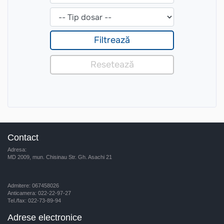
Contact
Adresa:
MD 2009, mun. Chisinau Str. Gh. Asachi 21
Admitere: 067458026
Anticamera: 022-22-97-27
Tel./fax: 022-73-89-94
Adrese electronice