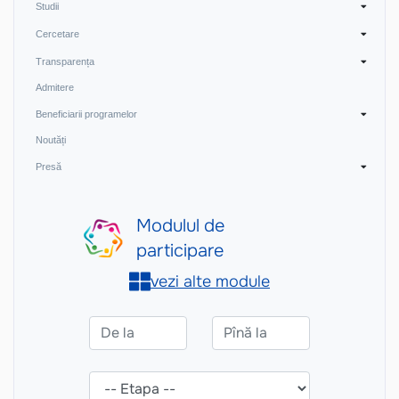
Studii
Cercetare
Transparența
Admitere
Beneficiarii programelor
Noutăți
Presă