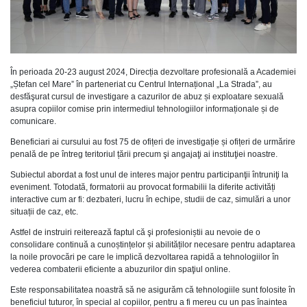
În perioada 20-23 august 2024, Direcția dezvoltare profesională a Academiei
„Ștefan cel Mare” în parteneriat cu Centrul Internațional „La Strada”, au
desfăşurat cursul de investigare a cazurilor de abuz și exploatare sexuală
asupra copiilor comise prin intermediul tehnologiilor informaționale și de
comunicare.
Beneficiari ai cursului au fost 75 de ofițeri de investigație și ofițeri de urmărire
penală de pe întreg teritoriul țării precum şi angajaţi ai instituţiei noastre.
Subiectul abordat a fost unul de interes major pentru participanţii întruniţi la
eveniment. Totodată, formatorii au provocat formabilii la diferite activități
interactive cum ar fi: dezbateri, lucru în echipe, studii de caz, simulări a unor
situații de caz, etc.
Astfel de instruiri reiterează faptul că şi profesioniștii au nevoie de o
consolidare continuă a cunoștințelor și abilităților necesare pentru adaptarea
la noile provocări pe care le implică dezvoltarea rapidă a tehnologiilor în
vederea combaterii eficiente a abuzurilor din spaţiul online.
Este responsabilitatea noastră să ne asigurăm că tehnologiile sunt folosite în
beneficiul tuturor, în special al copiilor, pentru a fi mereu cu un pas înaintea