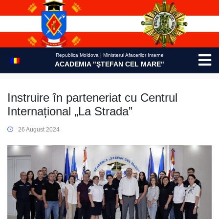
Skip
to
content
Republica Moldova | Ministerul Afacerilor Interne
ACADEMIA "ŞTEFAN CEL MARE"
Instruire în parteneriat cu Centrul
Internațional „La Strada”
26 August 2024