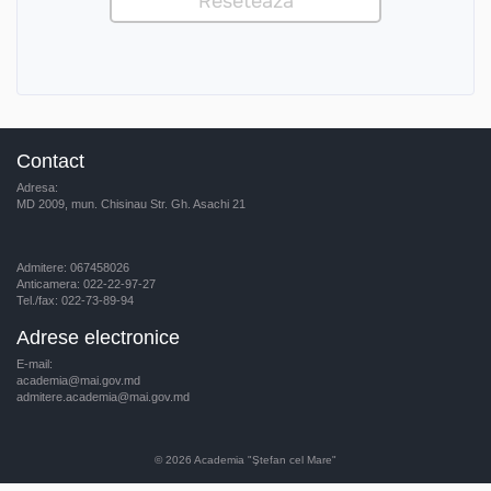
Contact
Adresa:
MD 2009, mun. Chisinau Str. Gh. Asachi 21
Admitere: 067458026
Anticamera: 022-22-97-27
Tel./fax: 022-73-89-94
Adrese electronice
E-mail:
academia@mai.gov.md
admitere.academia@mai.gov.md
© 2026
Academia "Ştefan cel Mare"