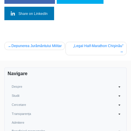
Share on LinkedIn
Post
Depunerea Jurământului Militar
„Legal Half-Marathon Chişinău”
navigation
Navigare
Despre
Studii
Cercetare
Transparența
Admitere