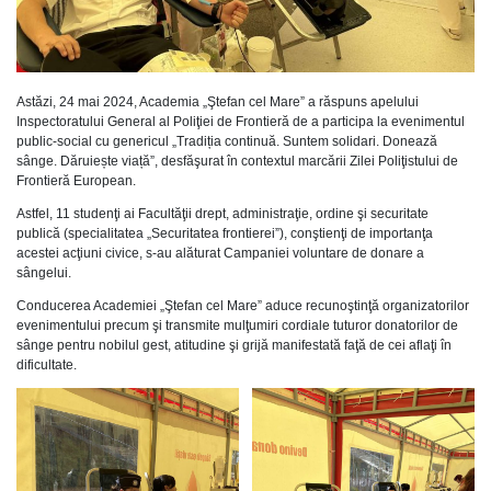
Astăzi, 24 mai 2024, Academia „Ştefan cel Mare” a răspuns apelului
Inspectoratului General al Poliţiei de Frontieră de a participa la evenimentul
public-social cu genericul „Tradiția continuă. Suntem solidari. Donează
sânge. Dăruiește viață”, desfăşurat în contextul marcării Zilei Poliţistului de
Frontieră European.
Astfel, 11 studenţi ai Facultăţii drept, administraţie, ordine şi securitate
publică (specialitatea „Securitatea frontierei”), conştienţi de importanţa
acestei acţiuni civice, s-au alăturat Campaniei voluntare de donare a
sângelui.
Conducerea Academiei „Ştefan cel Mare” aduce recunoştinţă organizatorilor
evenimentului precum şi transmite mulţumiri cordiale tuturor donatorilor de
sânge pentru nobilul gest, atitudine şi grijă manifestată faţă de cei aflaţi în
dificultate.