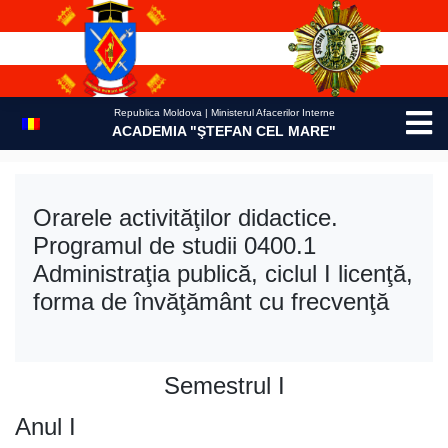
Skip
to
content
Republica Moldova | Ministerul Afacerilor Interne
ACADEMIA "ŞTEFAN CEL MARE"
Orarele activităţilor didactice.
Programul de studii 0400.1
Administraţia publică, ciclul I licenţă,
forma de învăţământ cu frecvenţă
Semestrul I
Anul I