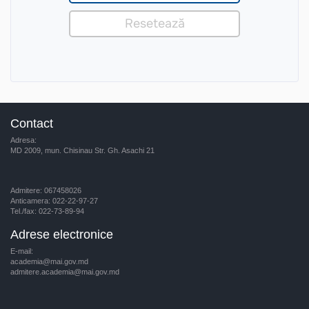
Contact
Adresa:
MD 2009, mun. Chisinau Str. Gh. Asachi 21
Admitere: 067458026
Anticamera: 022-22-97-27
Tel./fax: 022-73-89-94
Adrese electronice
E-mail:
academia@mai.gov.md
admitere.academia@mai.gov.md