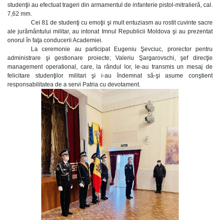
studenţii au efectuat trageri din armamentul de infanterie pistol-mitralieră, cal.
7,62 mm.
Cei 81 de studenţi cu emoţii şi mult entuziasm au rostit cuvinte sacre
ale jurământului militar, au intonat Imnul Republicii Moldova şi au prezentat
onorul în faţa conducerii Academiei.
La ceremonie au participat Eugeniu Şevciuc, prorector pentru
administrare şi gestionare proiecte; Valeriu Şargarovschi, şef direcţie
management operational, care, la rândul lor, le-au transmis un mesaj de
felicitare studenţilor militari şi i-au îndemnat să-şi asume conştient
responsabilitatea de a servi Patria cu devotament.