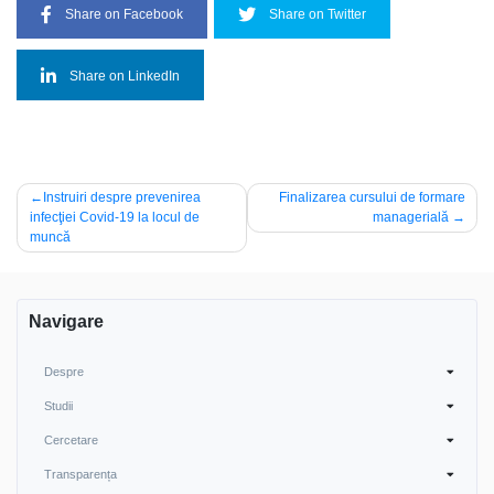
Share on Facebook
Share on Twitter
Share on LinkedIn
Post
Instruiri despre prevenirea
Finalizarea cursului de formare
infecţiei Covid-19 la locul de
managerială
navigation
muncă
Navigare
Despre
Studii
Cercetare
Transparența