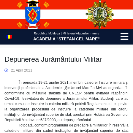
Skip
to
content
Republica Moldova | Ministerul Afacerilor Interne
ACADEMIA "ŞTEFAN CEL MARE"
Depunerea Jurământului Militar
21 April 2021
În perioada 19-21 aprilie 2021, membrii catedrei Instruire militară şi
intervenţii profesionale a Academiei „Ştefan cel Mare” a MAI au organizat, în
conformitate cu măsurile stabilite de CNESP pentru evitarea răspândirii
Covid-19, festivitatea de depunere a Jurământului Militar. Studenţii care au
urmat cursul de instruire la catedra militară potrivit Regulamentului cu privire
la organizarea procesului de instruire la catedrele militare din cadrul
instituţiilor de învăţământ superior de stat, aprobat prin Hotărârea Guvernului
Republicii Moldova nr.587/2003, au depus jurământul.
Totodată, conform programului de pregătire a militarilor în rezervă la
catedrele militare din cadrul instituţiilor de învăţământ superior de stat,