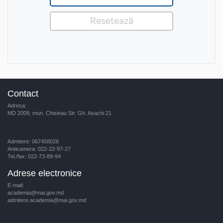
Contact
Adresa:
MD 2009, mun. Chisinau Str. Gh. Asachi 21
Admitere: 067458026
Anticamera: 022-22-97-27
Tel./fax: 022-73-89-94
Adrese electronice
E-mail:
academia@mai.gov.md
admitere.academia@mai.gov.md