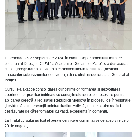
În perioada 25-27 septembrie 2024, în cadrul Departamentului formare
continuă al Direcției „CIPAL” a Academiei „Ștefan cel Mare”, s-a desfăşurat
cursul „Înregistrarea și evidența contravențiilor/infracțiunilor”,destinat
angajaților subdiviziunilor de evidență din cadrul Inspectoratului General al
Poliţiei.
Cursul s-a axat pe consolidarea cunoştinţelor, formarea şi dezvoltarea
deprinderilor practice îmbinate cu cunoștințele teoretice necesare pentru
aplicarea corectă a legislației Republicii Moldova în procesul de înregistrare
și evidență a contravențiilor/infracțiunilor. Activităţile de instruire au fost
desfăşurate de către formatori cu vastă experienţă în domeniu.
La finalul cursului au fost eliberate certificate confirmative de absolvire celor
20 de angajaţi.