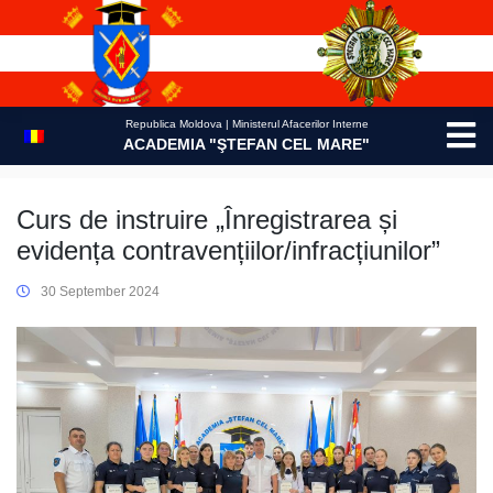
Skip
to
content
Republica Moldova | Ministerul Afacerilor Interne
ACADEMIA "ŞTEFAN CEL MARE"
Curs de instruire „Înregistrarea și
evidența contravențiilor/infracțiunilor”
30 September 2024