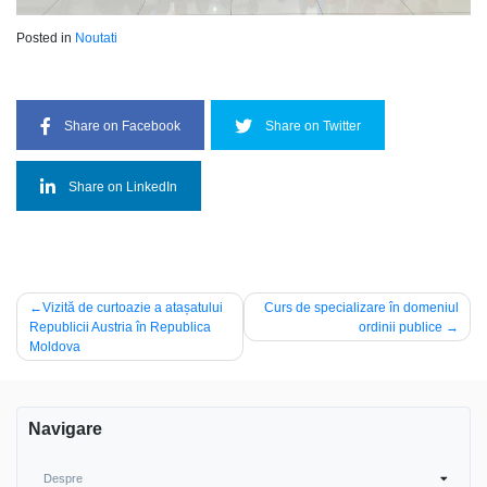
Posted in
Noutati
Share on Facebook
Share on Twitter
Share on LinkedIn
Post
Vizită de curtoazie a atașatului
Curs de specializare în domeniul
Republicii Austria în Republica
ordinii publice
navigation
Moldova
Navigare
Despre