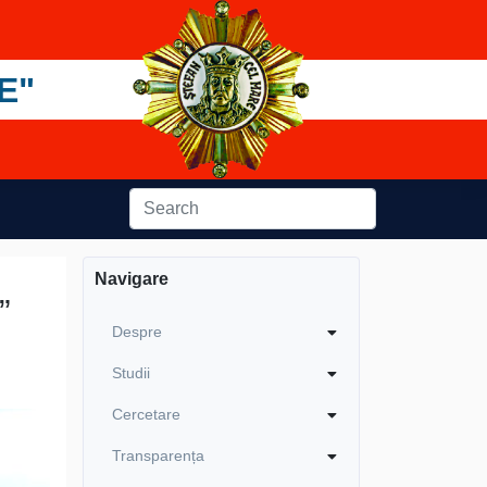
E"
Navigare
”
Despre
Studii
Cercetare
Transparența