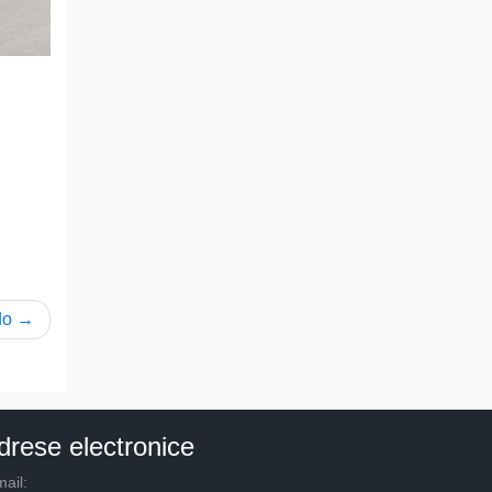
do
drese electronice
ail: