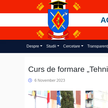
Skip
to
content
A
Despre
Studii
Cercetare
Transparen
Curs de formare „Tehnic
6 November 2023