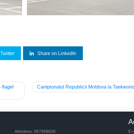
Twitter
Share on LinkedIn
 flagel
Campionatul Republicii Moldova la Taekwon
A
Admitere: 067458026
E-m