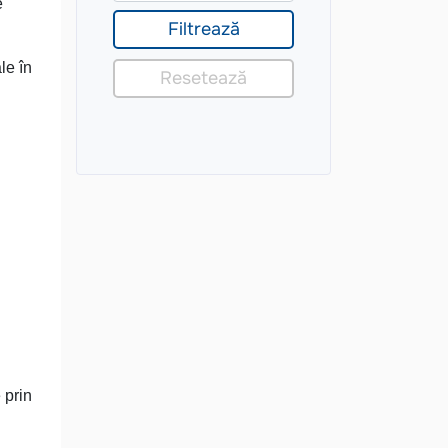
e
le în
 prin