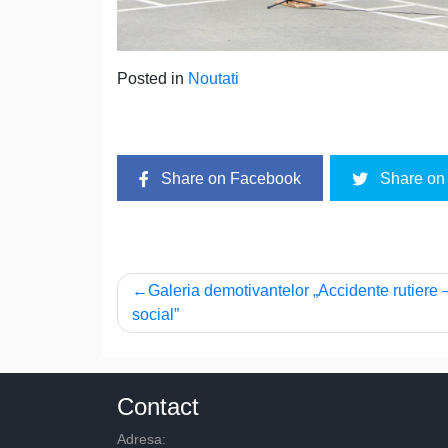
Posted in
Noutati
Share on Facebook
Share on 
Post
Galeria demotivantelor „Accidente rutiere –
social”
navigation
Contact
Adresa: