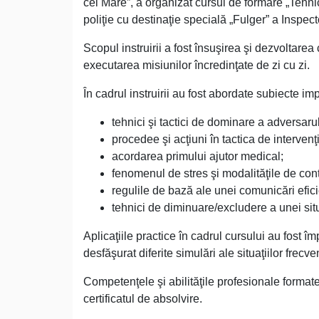
cel Mare”, a organizat cursul de formare „Tehnic
poliţie cu destinaţie specială „Fulger” a Inspect
Scopul instruirii a fost însuşirea şi dezvoltare
executarea misiunilor încredinţate de zi cu zi.
În cadrul instruirii au fost abordate subiecte im
tehnici şi tactici de dominare a adversarul
procedee şi acţiuni în tactica de intervenţ
acordarea primului ajutor medical;
fenomenul de stres şi modalităţile de cont
regulile de bază ale unei comunicări eficien
tehnici de diminuare/excludere a unei situa
Aplicaţiile practice în cadrul cursului au fost îm
desfăşurat diferite simulări ale situaţiilor frecve
Competenţele şi abilităţile profesionale formate p
certificatul de absolvire.