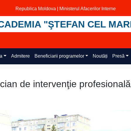
Republica Moldova | Ministerul Afacerilor Interne
CADEMIA "ŞTEFAN CEL MAR
ța
Admitere
Beneficiarii programelor
Noutăți
Presă
ian de intervenţie profesională