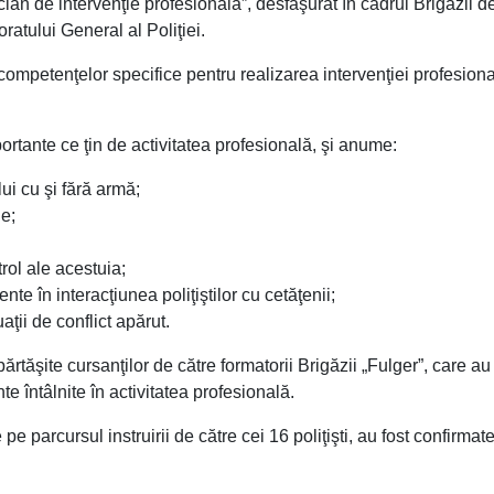
ian de intervenţie profesională”, desfăşurat în cadrul Brigăzii d
oratului General al Poliţiei.
a competenţelor specifice pentru realizarea intervenţiei profesiona
portante ce ţin de activitatea profesională, şi anume:
ui cu şi fără armă;
ie;
rol ale acestuia;
te în interacţiunea poliţiştilor cu cetăţenii;
ţii de conflict apărut.
părtăşite cursanţilor de către formatorii Brigăzii „Fulger”, care au
nte întâlnite în activitatea profesională.
e parcursul instruirii de către cei 16 poliţişti, au fost confirmate