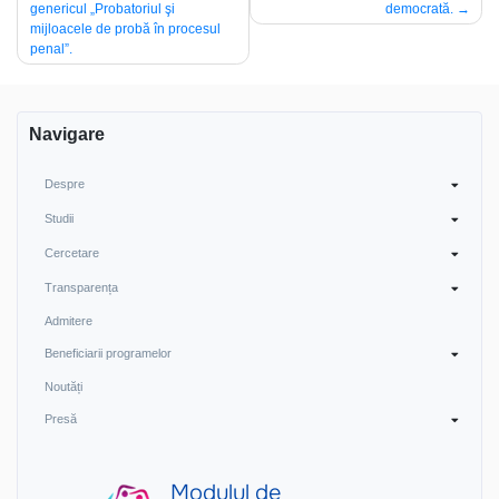
genericul „Probatoriul şi
democrată.
navigation
mijloacele de probă în procesul
penal”.
Navigare
Despre
Studii
Cercetare
Transparența
Admitere
Beneficiarii programelor
Noutăți
Presă