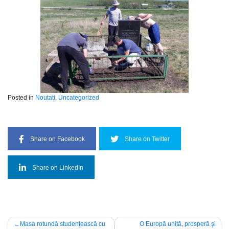
Posted in
Noutati
,
Uncategorized
Share on Facebook
Share on Twitter
Share on LinkedIn
Post
Masa rotundă studenţească cu
O Europă unită, prosperă şi