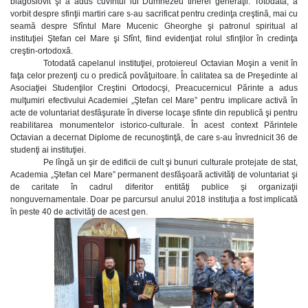
blagoslovit şi a adus cuvîntul lui Dumnezeu tinerei generaţii. Totodată, a
vorbit despre sfinţii martiri care s-au sacrificat pentru credinţa creştină, mai cu
seamă despre Sfîntul Mare Mucenic Gheorghe şi patronul spiritual al
instituţiei Ştefan cel Mare şi Sfînt, fiind evidenţiat rolul sfinţilor în credinţa
creştin-ortodoxă.
Totodată capelanul instituţiei, protoiereul Octavian Moşin a venit în
faţa celor prezenţi cu o predică povăţuitoare. În calitatea sa de Preşedinte al
Asociaţiei Studenţilor Creştini Ortodocşi, Preacucernicul Părinte a adus
mulţumiri efectivului Academiei „Ştefan cel Mare” pentru implicare activă în
acte de voluntariat desfăşurate în diverse locaşe sfinte din republică şi pentru
reabilitarea monumentelor istorico-culturale. În acest context Părintele
Octavian a decernat Diplome de recunoştinţă, de care s-au învrednicit 36 de
studenţi ai instituţiei.
Pe lîngă un şir de edificii de cult şi bunuri culturale protejate de stat,
Academia „Ştefan cel Mare” permanent desfăşoară activităţi de voluntariat şi
de caritate în cadrul diferitor entităţi publice şi organizaţii
nonguvernamentale. Doar pe parcursul anului 2018 instituţia a fost implicată
în peste 40 de activităţi de acest gen.