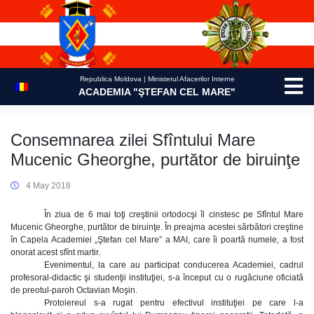
Skip
to
content
Republica Moldova | Ministerul Afacerilor Interne
ACADEMIA "ŞTEFAN CEL MARE"
Consemnarea zilei Sfîntului Mare
Mucenic Gheorghe, purtător de biruinţe
4 May 2018
În ziua de 6 mai toţi creştinii ortodocşi îl cinstesc pe Sfîntul Mare
Mucenic Gheorghe, purtător de biruinţe. În preajma acestei sărbători creştine
în Capela Academiei „Ştefan cel Mare” a MAI, care îi poartă numele, a fost
onorat acest sfînt martir.
Evenimentul, la care au participat conducerea Academiei, cadrul
profesoral-didactic şi studenţii instituţiei, s-a început cu o rugăciune oficiată
de preotul-paroh Octavian Moşin.
Protoiereul s-a rugat pentru efectivul instituţiei pe care l-a