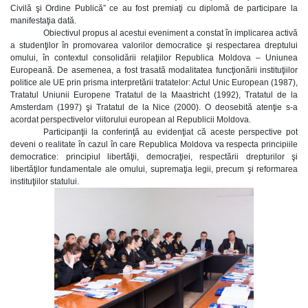
Civilă şi Ordine Publică” ce au fost premiaţi cu diplomă de participare la
manifestaţia dată.
Obiectivul propus al acestui eveniment a constat în implicarea activă
a studenţilor în promovarea valorilor democratice şi respectarea dreptului
omului, în contextul consolidării relaţiilor Republica Moldova – Uniunea
Europeană. De asemenea, a fost trasată modalitatea funcţionării instituţiilor
politice ale UE prin prisma interpretării tratatelor: Actul Unic European (1987),
Tratatul Uniunii Europene Tratatul de la Maastricht (1992), Tratatul de la
Amsterdam (1997) şi Tratatul de la Nice (2000). O deosebită atenţie s-a
acordat perspectivelor viitorului european al Republicii Moldova.
Participanţii la conferinţă au evidenţiat că aceste perspective pot
deveni o realitate în cazul în care Republica Moldova va respecta principiile
democratice: principiul libertăţii, democraţiei, respectării drepturilor şi
libertăţilor fundamentale ale omului, supremaţia legii, precum şi reformarea
instituţiilor statului.