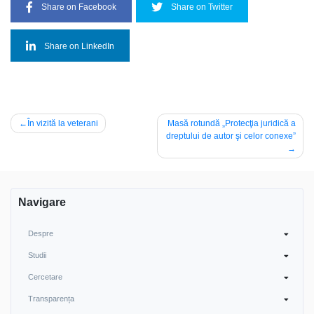
Share on Facebook
Share on Twitter
Share on LinkedIn
Post
În vizită la veterani
Masă rotundă „Protecţia juridică a
dreptului de autor şi celor conexe”
navigation
Navigare
Despre
Studii
Cercetare
Transparența