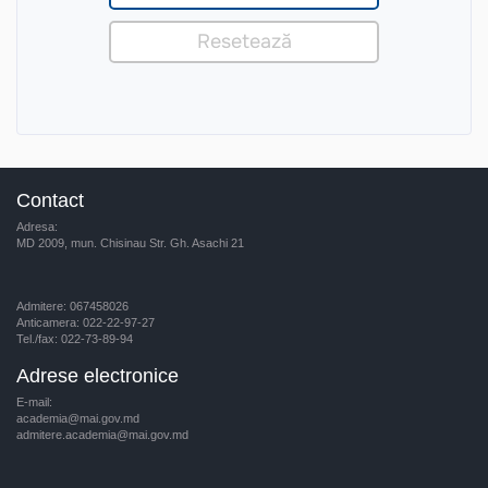
Contact
Adresa:
MD 2009, mun. Chisinau Str. Gh. Asachi 21
Admitere: 067458026
Anticamera: 022-22-97-27
Tel./fax: 022-73-89-94
Adrese electronice
E-mail:
academia@mai.gov.md
admitere.academia@mai.gov.md