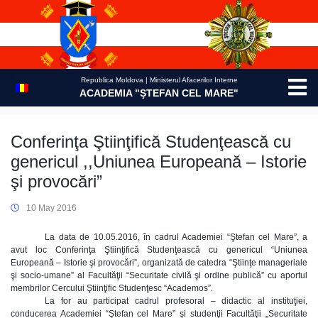
Skip
to
content
Republica Moldova | Ministerul Afacerilor Interne
ACADEMIA "ŞTEFAN CEL MARE"
Conferinţa Ştiinţifică Studenţească cu
genericul ,,Uniunea Europeană – Istorie
şi provocări”
10 May 2016
La data de 10.05.2016, în cadrul Academiei “Ştefan cel Mare”, a
avut loc Conferinţa Ştiinţifică Studenţească cu genericul “Uniunea
Europeană – Istorie şi provocări”, organizată de catedra “Ştiinţe manageriale
şi socio-umane” al Facultăţii “Securitate civilă şi ordine publică” cu aportul
membrilor Cercului Ştiinţific Studenţesc “Academos”.
La for au participat cadrul profesoral – didactic al instituţiei,
conducerea Academiei “Ştefan cel Mare” şi studenţii Facultăţii „Securitate