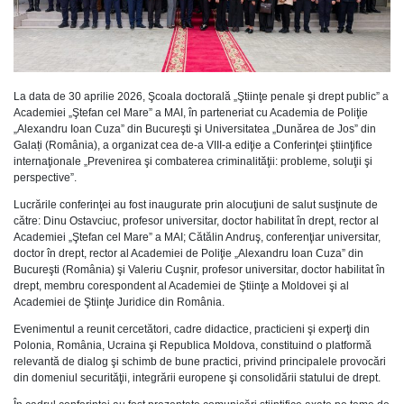
La data de 30 aprilie 2026, Şcoala doctorală „Ştiinţe penale şi drept public” a
Academiei „Ştefan cel Mare” a MAI, în parteneriat cu Academia de Poliţie
„Alexandru Ioan Cuza” din Bucureşti şi Universitatea „Dunărea de Jos” din
Galați (România), a organizat cea de-a VIII-a ediţie a Conferinţei ştiinţifice
internaţionale „Prevenirea şi combaterea criminalităţii: probleme, soluţii şi
perspective”.
Lucrările conferinţei au fost inaugurate prin alocuţiuni de salut susţinute de
către: Dinu Ostavciuc, profesor universitar, doctor habilitat în drept, rector al
Academiei „Ştefan cel Mare” a MAI; Cătălin Andruş, conferenţiar universitar,
doctor în drept, rector al Academiei de Poliţie „Alexandru Ioan Cuza” din
Bucureşti (România) şi Valeriu Cuşnir, profesor universitar, doctor habilitat în
drept, membru corespondent al Academiei de Ştiinţe a Moldovei şi al
Academiei de Ştiinţe Juridice din România.
Evenimentul a reunit cercetători, cadre didactice, practicieni şi experţi din
Polonia, România, Ucraina şi Republica Moldova, constituind o platformă
relevantă de dialog şi schimb de bune practici, privind principalele provocări
din domeniul securităţii, integrării europene şi consolidării statului de drept.