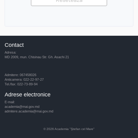
Contact
Adresa:
MD 2009, mun. Chisinau Str. Gh. Asachi 21
Admitere: 067458026
Anticamera: 022-22-97-27
Tel./fax: 022-73-89-94
Adrese electronice
E-mail:
academia@mai.gov.md
admitere.academia@mai.gov.md
© 2026
Academia "Ştefan cel Mare"