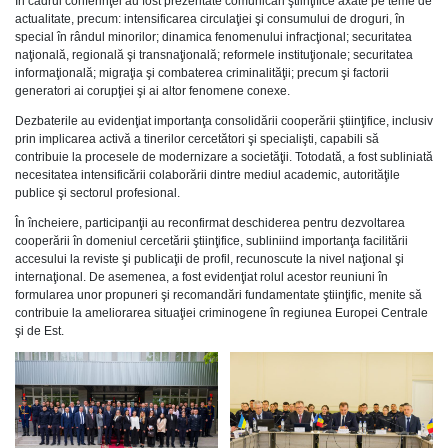
În cadrul conferinţei au fost prezentate comunicări ştiinţifice axate pe teme de
actualitate, precum: intensificarea circulaţiei şi consumului de droguri, în
special în rândul minorilor; dinamica fenomenului infracţional; securitatea
naţională, regională şi transnaţională; reformele instituţionale; securitatea
informaţională; migraţia şi combaterea criminalităţii; precum şi factorii
generatori ai corupţiei şi ai altor fenomene conexe.
Dezbaterile au evidenţiat importanţa consolidării cooperării ştiinţifice, inclusiv
prin implicarea activă a tinerilor cercetători şi specialişti, capabili să
contribuie la procesele de modernizare a societăţii. Totodată, a fost subliniată
necesitatea intensificării colaborării dintre mediul academic, autorităţile
publice şi sectorul profesional.
În încheiere, participanţii au reconfirmat deschiderea pentru dezvoltarea
cooperării în domeniul cercetării ştiinţifice, subliniind importanţa facilitării
accesului la reviste şi publicaţii de profil, recunoscute la nivel naţional şi
internaţional. De asemenea, a fost evidenţiat rolul acestor reuniuni în
formularea unor propuneri şi recomandări fundamentate ştiinţific, menite să
contribuie la ameliorarea situaţiei criminogene în regiunea Europei Centrale
şi de Est.