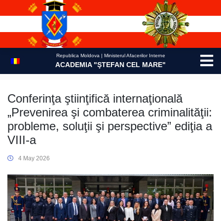
Skip
to
content
Republica Moldova | Ministerul Afacerilor Interne
ACADEMIA "ŞTEFAN CEL MARE"
Conferinţa ştiinţifică internaţională
„Prevenirea şi combaterea criminalităţii:
probleme, soluţii şi perspective” ediţia a
VIII-a
4 May 2026