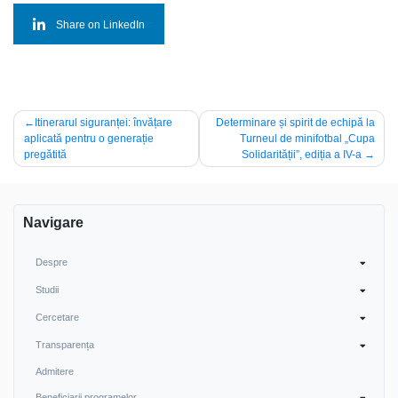
Share on LinkedIn
Post
Itinerarul siguranței: învățare
Determinare și spirit de echipă la
aplicată pentru o generație
Turneul de minifotbal „Cupa
navigation
pregătită
Solidarității”, ediția a IV-a
Navigare
Despre
Studii
Cercetare
Transparența
Admitere
Beneficiarii programelor