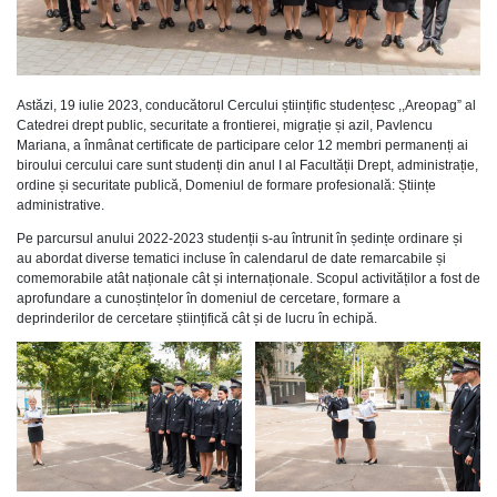
Astăzi, 19 iulie 2023, conducătorul Cercului științific studențesc ,,Areopag” al
Catedrei drept public, securitate a frontierei, migrație și azil, Pavlencu
Mariana, a înmânat certificate de participare celor 12 membri permanenți ai
biroului cercului care sunt studenți din anul I al Facultății Drept, administrație,
ordine și securitate publică, Domeniul de formare profesională: Științe
administrative.
Pe parcursul anului 2022-2023 studenții s-au întrunit în ședințe ordinare și
au abordat diverse tematici incluse în calendarul de date remarcabile și
comemorabile atât naționale cât și internaționale. Scopul activităților a fost de
aprofundare a cunoștințelor în domeniul de cercetare, formare a
deprinderilor de cercetare științifică cât și de lucru în echipă.