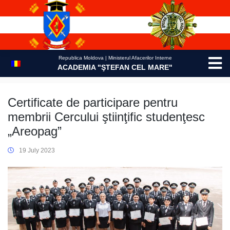
Skip
to
content
Republica Moldova | Ministerul Afacerilor Interne
ACADEMIA "ŞTEFAN CEL MARE"
Certificate de participare pentru
membrii Cercului ştiinţific studenţesc
„Areopag”
19 July 2023