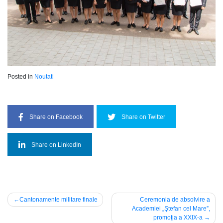
Posted in
Noutati
Share on Facebook
Share on Twitter
Share on LinkedIn
Post
Cantonamente militare finale
Ceremonia de absolvire a
Academiei „Ştefan cel Mare”,
navigation
promoţia a XXIX-a