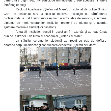
parte dintre ofiţeri s-au învrednicit de următoarele grade speciale, fiindu-le
înmânaţi epoleţii.
Rectorul Academiei „Ştefan cel Mare”, dl. colonel de poliţie Simion
Carp, în discursul său, a felicitat efectivul instituţiei cu sărbătoarea
profesională, a urat tuturor succese mari în activitatea de serviciu, a înmânat
diplome de merit veteranilor instituţiei, prezenţi pe platou şi a acordat
ajutoare materiale studenţilor căsătoriţi.
Angajații instituţiei, trecuţi în acest an în rezervă, şi-au luat rămas
bun de la drapelul de luptă al Academiei „Ștefan cel Mare”.
La sfârșitul ceremoniei studenţii au trecut cu pas de defilare,
onorând corpului didactic şi conducerea Academiei „Ștefan cel Mare”.