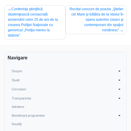
Post
Conferinţa ştiinţifică
Recital-concurs de poezie „Ştefan
studenţească consacrată
cel Mare şi bătălia de la Vaslui în
navigation
aniversării celor 25 de ani de la
opera autorilor clasici şi
crearea Poliţiei Naţionale cu
contemporani din spaţiul
genericul „Poliţia mereu la
românesc”
datorie”.
Navigare
Despre
Studii
Cercetare
Transparența
Admitere
Beneficiarii programelor
Noutăți