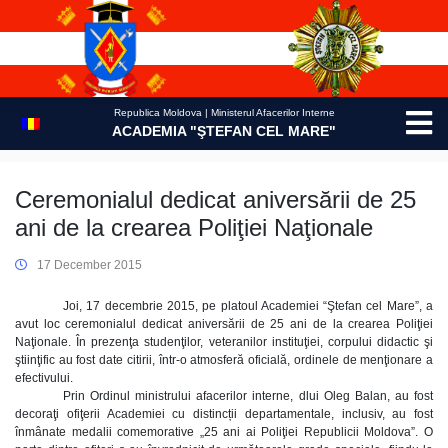
Skip
to
content
Republica Moldova | Ministerul Afacerilor Interne
ACADEMIA "ŞTEFAN CEL MARE"
Ceremonialul dedicat aniversării de 25
ani de la crearea Poliţiei Naţionale
17 December 2015
Joi, 17 decembrie 2015, pe platoul Academiei “Ştefan cel Mare”, a
avut loc ceremonialul dedicat aniversării de 25 ani de la crearea Poliţiei
Naţionale. În prezenţa studenţilor, veteranilor instituţiei, corpului didactic şi
ştiinţific au fost date citirii, într-o atmosferă oficială, ordinele de menţionare a
efectivului.
Prin Ordinul ministrului afacerilor interne, dlui Oleg Balan, au fost
decoraţi ofiţerii Academiei cu distincții departamentale, inclusiv, au fost
înmânate medalii comemorative „25 ani ai Poliţiei Republicii Moldova”. O