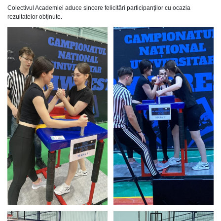
Colectivul Academiei aduce sincere felicitări participanţilor cu ocazia
rezultatelor obţinute.