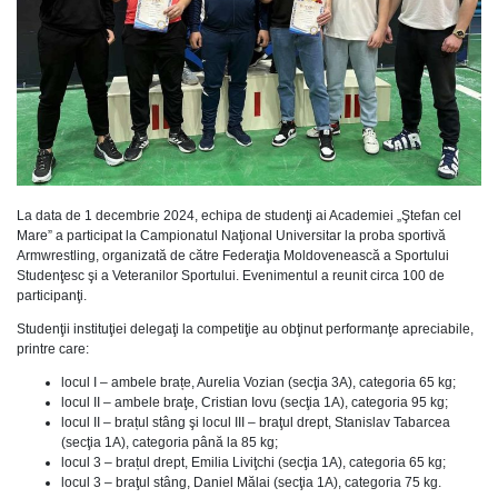
La data de 1 decembrie 2024, echipa de studenţi ai Academiei „Ştefan cel
Mare” a participat la Campionatul Naţional Universitar la proba sportivă
Armwrestling, organizată de către Federaţia Moldovenească a Sportului
Studenţesc şi a Veteranilor Sportului. Evenimentul a reunit circa 100 de
participanţi.
Studenţii instituţiei delegaţi la competiţie au obţinut performanţe apreciabile,
printre care:
locul I – ambele brațe, Aurelia Vozian (secţia 3A), categoria 65 kg;
locul II – ambele braţe, Cristian Iovu (secţia 1A), categoria 95 kg;
locul II – brațul stâng şi locul III – braţul drept, Stanislav Tabarcea
(secţia 1A), categoria până la 85 kg;
locul 3 – brațul drept, Emilia Liviţchi (secţia 1A), categoria 65 kg;
locul 3 – braţul stâng, Daniel Mălai (secţia 1A), categoria 75 kg.