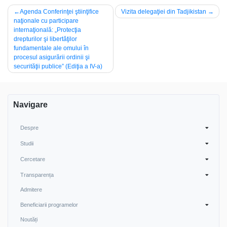
Post
Agenda Conferinţei ştiinţifice
Vizita delegaţiei din Tadjikistan
naţionale cu participare
navigation
internaţională: „Protecţia
drepturilor şi libertăţilor
fundamentale ale omului în
procesul asigurării ordinii şi
securităţii publice” (Ediţia a IV-a)
Navigare
Despre
Studii
Cercetare
Transparența
Admitere
Beneficiarii programelor
Noutăți