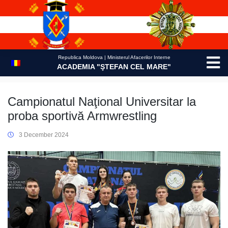
Skip
to
content
Republica Moldova | Ministerul Afacerilor Interne
ACADEMIA "ŞTEFAN CEL MARE"
Campionatul Naţional Universitar la
proba sportivă Armwrestling
3 December 2024