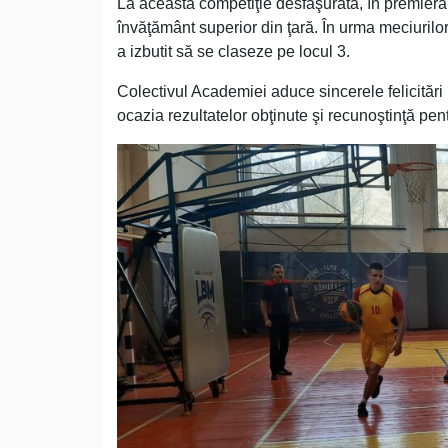
La această competiţie desfăşurată, în premieră, î
învăţământ superior din ţară. În urma meciurilo
a izbutit să se claseze pe locul 3.
Colectivul Academiei aduce sincerele felicitări p
ocazia rezultatelor obţinute şi recunoştinţă pent