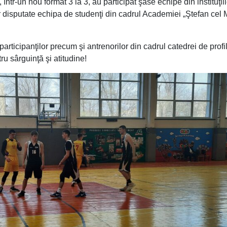
ntr-un nou format 3 la 3, au participat şase echipe din instituţii
r disputate echipa de studenţi din cadrul Academiei „Ştefan cel 
articipanţilor precum şi antrenorilor din cadrul catedrei de profi
ru sârguinţă şi atitudine!