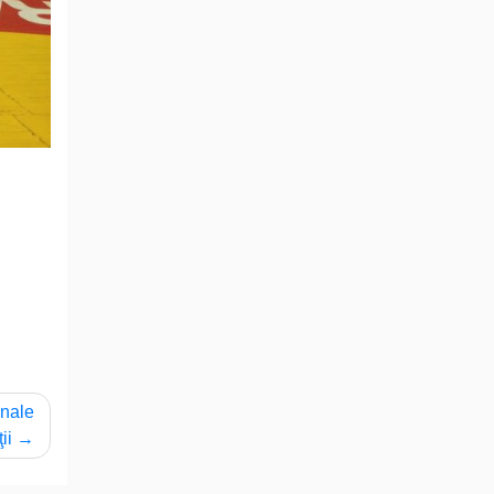
onale
ii