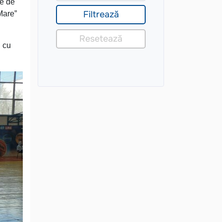
le de
Mare”
l cu