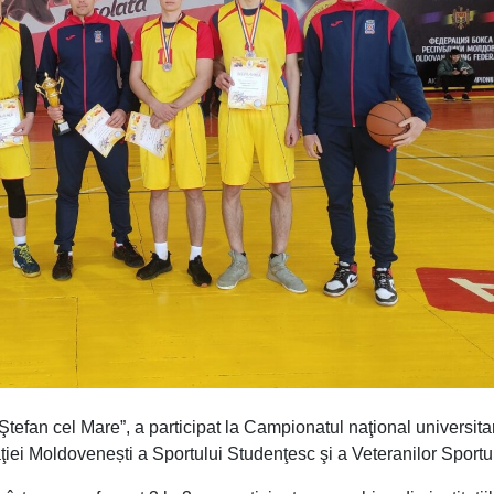
tefan cel Mare”, a participat la Campionatul naţional universitar
ei Moldovenești a Sportului Studenţesc şi a Veteranilor Sportul