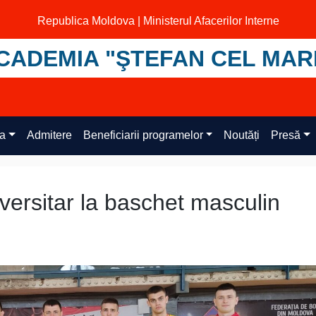
Republica Moldova | Ministerul Afacerilor Interne
CADEMIA "ŞTEFAN CEL MAR
ța
Admitere
Beneficiarii programelor
Noutăți
Presă
versitar la baschet masculin