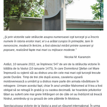
„Şi prin victoriile sale strălucite asupra numeroasei oşti turceşti şi-a înscris
numele în istoria eroilor mari; el s-a arătat curajos în primejdie, tare în
nenorocire, modest în fericire, a fost obiectul mirării printre suverani şi
popoare, realizând fapte mai mari cu mijloace modeste.”
Nicolai M. Karamzin
Astăzi, 10 ianuarie 2022, se împlinesc 547 de ani de la strălucita victorie în
bătălia de la Vaslui (10 ianuarie 1475), în care Domnitorul Ştefan cel Mare
împreună cu oştenii săi au distrus una din cele mai mari oşti turceşti trecute
peste Dunăre. Timp de trei zile după aceea, cavaleria uşoară
moldovenească a urmărit şi a distrus mare parte din armata năvălitoare în
retragere. Urmare acestui fapt, chiar în anul următor Mahomed al II-lea a fost
obligat să se retragă în grabă şi cu oastea decimată. Iar hoardele jefuitorilor
tătari au suferit cele mai grele înfrângeri ori de câte ori au îndrăznit să treacă
Nistrul, amintindu-şi cu groază de cele pătimite în Moldova.
Spectaculoasa victorie de la Vaslui a avut un răsunet internaţional. În urma