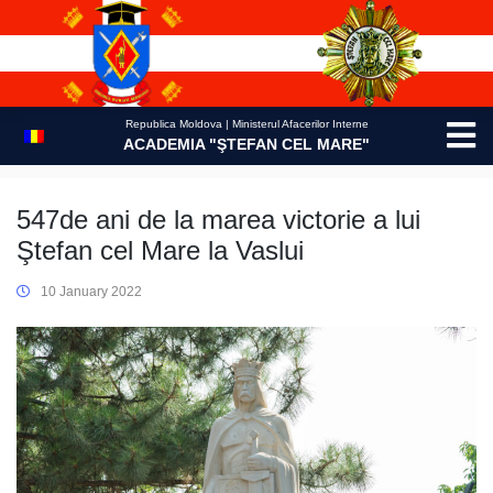
Skip
to
content
Republica Moldova | Ministerul Afacerilor Interne
ACADEMIA "ŞTEFAN CEL MARE"
547de ani de la marea victorie a lui
Ştefan cel Mare la Vaslui
10 January 2022