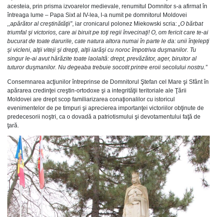
acesteia, prin prisma izvoarelor medievale, renumitul Domnitor s-a afirmat în
întreaga lume – Papa Sixt al IV-lea, l-a numit pe domnitorul Moldovei
,,apărător al creştinătăţii”
, iar cronicarul polonez Miekowski scria:
„O bărbat
triumfal şi
victorios, care ai biruit pe toţi regii învecinaţi! O, om fericit care te-ai
bucurat de toate darurile, cate natura altora numai în parte le da: unii înţelepţi
şi vicleni, alţii viteji şi drepţi, alţii iarăşi cu noroc împotriva duşmanilor. Tu
singur le-ai avut hărăzite toate laolaltă: drept, prevăzător, ager, biruitor al
tuturor duşmanilor. Nu degeaba trebuie socotit printre eroii secolului nostru.”
Consemnarea acţiunilor întreprinse de Domnitorul Ştefan cel Mare şi Sfânt în
apărarea credinţei creştin-ortodoxe şi a integrităţii teritoriale ale Ţării
Moldovei are drept scop familiarizarea conaţionalilor cu istoricul
evenimentelor de pe timpuri şi aprecierea importanţei victoriilor obţinute de
predecesorii noştri, ca o dovadă a patriotismului şi devotamentului faţă de
ţară.