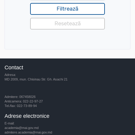
Contact
Adresa:
MD 2009, mun. Chisinau Str. Gh. Asachi 21
Admitere: 067458026
Anticamera: 022-22-97-27
Tel./fax: 022-73-89-94
Adrese electronice
E-mail:
academia@mai.gov.md
admitere.academia@mai.gov.md