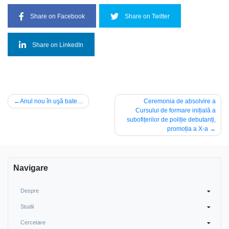
Share on Facebook
Share on Twitter
Share on LinkedIn
Post
Anul nou în uşă bate…
Ceremonia de absolvire a
Cursului de formare inițială a
navigation
subofițerilor de poliție debutanți,
promoția a X-a
Navigare
Despre
Studii
Cercetare