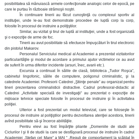
posibilitatea să mânuiască armele confecţionate analogic celor de epocă, pe
care le purtau în războaie strămoşii noştri.
În continuare tinerii au făcut cunoştinţă cu complexul sportiv al
instituţiei, unde le-au fost demonstrate procedee de luptă corp la corp,
folosite în procesul de instruire a poliţiştilor.
Similar, au vizitat şi tirul de luptă al instituţiei, unde a fost organizată
şi o expoziţie de arme de foc.
Tinerii au avut posibilitate să efectueze împuşcături în tirul electronic
din pistolul Makarov.
Personalul Serviciului medical al Academiei a prezentat vizitatorilor
particularităţile şi modul de acordare a primului ajutor victimelor ce au avut
de suferit în urma diferitor incidente (arsuri, înec, avarii etc ).
Excursia a continuat în sălile de clasă, biblioteca „Tudor Roşca”,
cabinetul lingofonic, sălile de computere, poligonul criminalistic, şi la
catedrele Academiei. Profesorii Catedrei „Ştiinţe penale” au organizat pentru
tineri prezentarea criminalisticii distractive. Cadrul profesoral-didactic al
Catedrei „Activitate specială de investigaţii” au prezentat o expoziţie de
mijloace tehnice speciale folosite în procesul de instruire şi în activitatea
poliţiei.
Ulterior a fost prezentat un modul televizat, care se foloseşte în
procesul de instruire al poliţiştilor pentru dezvoltarea atenţiei acestora, tinerii
avînd posibilitate să-şi încerce abilităţile.
Pentru elevi au fost împărţite pliante „Domeniile de studii ale
Ciclurilor I şi II de studii la care se desfăşoară procesul de instruire în cadrul
Academiei „Ştefan cel Mare” a MAI ” „Reguli de comportament la scăldat în