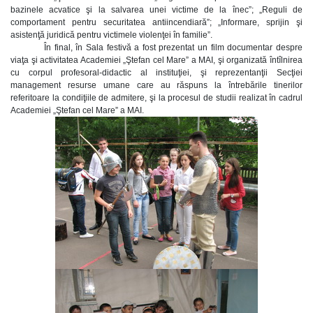
bazinele acvatice şi la salvarea unei victime de la înec”; „Reguli de
comportament pentru securitatea antiincendiară”; „Informare, sprijin şi
asistenţă juridică pentru victimele violenţei în familie”.
În final, în Sala festivă a fost prezentat un film documentar despre
viaţa şi activitatea Academiei „Ştefan cel Mare” a MAI, şi organizată întîlnirea
cu corpul profesoral-didactic al instituţiei, şi reprezentanţii Secţiei
management resurse umane care au răspuns la întrebările tinerilor
referitoare la condiţiile de admitere, şi la procesul de studii realizat în cadrul
Academiei „Ştefan cel Mare” a MAI.