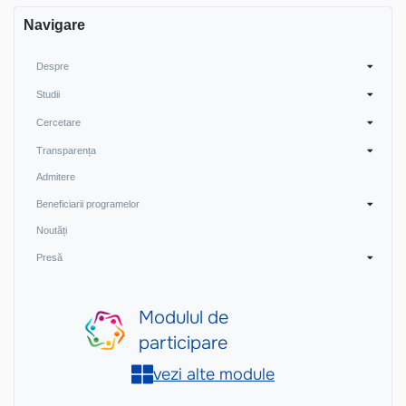
articole
Navigare
Despre
Studii
Cercetare
Transparența
Admitere
Beneficiarii programelor
Noutăți
Presă