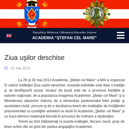
Skip
to
content
Republica Moldova | Ministerul Afacerilor Interne
ACADEMIA "ŞTEFAN CEL MARE"
Ziua uşilor deschise
31 mai 2013
La 29 şi 30 mai 2013 Academia „Ştefan cel Mare” a MAI a organizat
în cadrul instituţiei Ziua uşilor deschise. Această activitate este deja o tradiţie
şi se desfăşoară anual. Scopul de bază este de a promova tradiţiile şi
valorile naţionale, de a populariza imaginea Academiei „Ştefan cel Mare” şi a
Ministerului afacerilor interne, de a eficientiza parteneriatul între poliţie şi
societatea civilă, precum şi de a familiariza tinerii din instituţiile de învăţămînt
preuniversitar cu condiţiile admiterii la studii în Academia „Ştefan cel Mare” şi
cu baza tehnico-materială folosită în procesul de instruire a studenţilor.
Tinerii au fost întâmpinaţi la poarta instituţiei, fiecare clasă, grup de
tineri avînd cîte un ghid din partea angajaţilor Academiei.