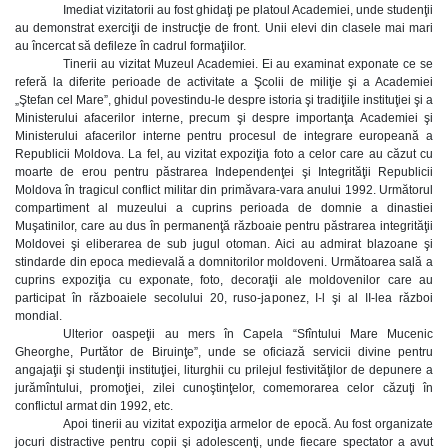
Imediat vizitatorii au fost ghidaţi pe platoul Academiei, unde studenţii
au demonstrat exerciţii de instrucţie de front. Unii elevi din clasele mai mari
au încercat să defileze în cadrul formaţiilor.
Tinerii au vizitat Muzeul Academiei. Ei au examinat exponate ce se
referă la diferite perioade de activitate a Şcolii de miliţie şi a Academiei
„Ştefan cel Mare”, ghidul povestindu-le despre istoria şi tradiţiile instituţiei şi a
Ministerului afacerilor interne, precum şi despre importanţa Academiei şi
Ministerului afacerilor interne pentru procesul de integrare europeană a
Republicii Moldova. La fel, au vizitat expoziţia foto a celor care au căzut cu
moarte de erou pentru păstrarea Independenţei şi Integrităţii Republicii
Moldova în tragicul conflict militar din primăvara-vara anului 1992. Următorul
compartiment al muzeului a cuprins perioada de domnie a dinastiei
Muşatinilor, care au dus în permanenţă războaie pentru păstrarea integrităţii
Moldovei şi eliberarea de sub jugul otoman. Aici au admirat blazoane şi
stindarde din epoca medievală a domnitorilor moldoveni. Următoarea sală a
cuprins expoziţia cu exponate, foto, decoraţii ale moldovenilor care au
participat în războaiele secolului 20, ruso-japonez, I-l şi al II-lea război
mondial.
Ulterior oaspeţii au mers în Capela “Sfîntului Mare Mucenic
Gheorghe, Purtător de Biruinţe”, unde se oficiază servicii divine pentru
angajaţii şi studenţii instituţiei, liturghii cu prilejul festivităţilor de depunere a
jurămîntului, promoţiei, zilei cunoştinţelor, comemorarea celor căzuţi în
conflictul armat din 1992, etc.
Apoi tinerii au vizitat expoziţia armelor de epocă. Au fost organizate
jocuri distractive pentru copii şi adolescenţi, unde fiecare spectator a avut